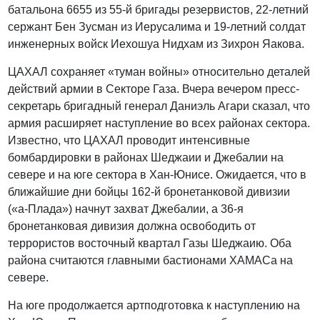
батальона 6655 из 55-й бригады резервистов, 22-летний
сержант Бен Зусман из Иерусалима и 19-летний солдат
инженерных войск Иехошуа Нидхам из Зихрон Яакова.
ЦАХАЛ сохраняет «туман войны» относительно деталей
действий армии в Секторе Газа. Вчера вечером пресс-
секретарь бригадный генерал Даниэль Агари сказал, что
армия расширяет наступление во всех районах сектора.
Известно, что ЦАХАЛ проводит интенсивные
бомбардировки в районах Шеджаии и Джебалии на
севере и на юге сектора в Хан-Юнисе. Ожидается, что в
ближайшие дни бойцы 162-й бронетанковой дивизии
(«а-Плада») начнут захват Джебалии, а 36-я
бронетанковая дивизия должна освободить от
террористов восточный квартал Газы Шеджаию. Оба
района считаются главными бастионами ХАМАСа на
севере.
На юге продолжается артподготовка к наступлению на