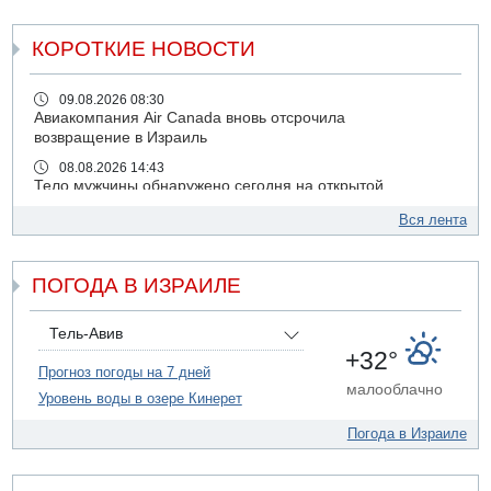
КОРОТКИЕ НОВОСТИ
09.08.2026 08:30
Авиакомпания Air Canada вновь отсрочила
возвращение в Израиль
08.08.2026 14:43
Тело мужчины обнаружено сегодня на открытой
местности недалеко от Реховота
Вся лента
08.08.2026 11:02
Трое убитых в результате российской ракетной атаки по
Киеву
ПОГОДА В ИЗРАИЛЕ
07.08.2026 20:43
Поножовщина в Тайбе: 3 мужчин серьезно ранены
Тель-Авив
07.08.2026 20:41
+32°
Ynet: "Хизбалла" запустила БПЛА со взрывчаткой по
Прогноз погоды на 7 дней
малооблачно
силам ЦАХАЛ
Уровень воды в озере Кинерет
07.08.2026 19:16
Погода в Израиле
ДТП в Ашдоде: тяжело ранены двое маленьких детей
07.08.2026 19:14
Скончался водитель, врезавшийся в стену в