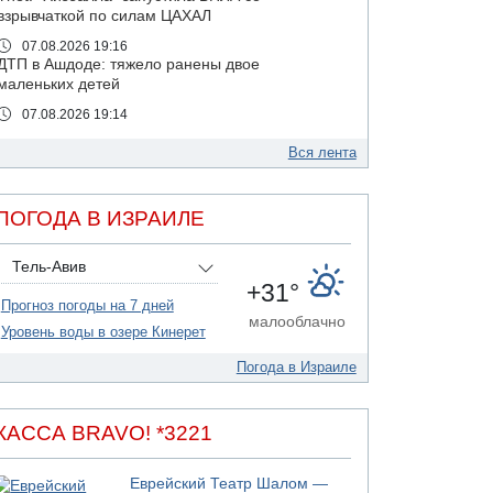
взрывчаткой по силам ЦАХАЛ
07.08.2026 19:16
ДТП в Ашдоде: тяжело ранены двое
маленьких детей
07.08.2026 19:14
Скончался водитель, врезавшийся в стену в
Иерусалиме
Вся лента
07.08.2026 17:57
Подозреваемый в домогательствах в хостеле
ПОГОДА В ИЗРАИЛЕ
- Гильбоа Дахан
07.08.2026 17:55
Тель-Авив
Обнародовано имя полицейского,
+31°
подозреваемого в коррупционных
Прогноз погоды на 7 дней
отношениях с Йоавом Элиаси
малооблачно
Уровень воды в озере Кинерет
07.08.2026 17:51
БАГАЦ отказался заморозить лишение
Погода в Израиле
налоговых льгот для уклонистов-харедим
07.08.2026 17:48
В Иерусалиме водитель врезался в забор и
КАССА BRAVO! *3221
серьезно пострадал
07.08.2026 13:47
Еврейский Театр Шалом —