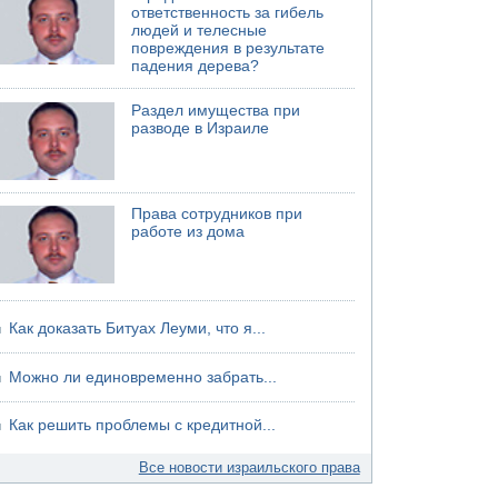
ответственность за гибель
06.08.2026 13:13
людей и телесные
Арестованы двое подозреваемых в стрельбе
повреждения в результате
по электрической компании
падения дерева?
06.08.2026 13:07
Раздел имущества при
Возле Кирьят-Арбы пожар на местности
разводе в Израиле
06.08.2026 12:06
США не будут давить на Израиль в вопросе
Ливана
Права сотрудников при
работе из дома
Как доказать Битуах Леуми, что я...
Можно ли единовременно забрать...
Как решить проблемы с кредитной...
Все новости израильского права