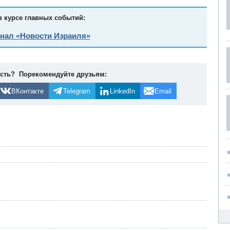
в курсе главных событий:
анал «Новости Израиля»
ость? Порекомендуйте друзьям:
ВКонтакте
Telegram
LinkedIn
Email