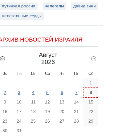
путинкая россия
нелегалы
давид зини
нелегальные ссуды
АРХИВ НОВОСТЕЙ ИЗРАИЛЯ
Август
2026
Вс
Пн
Вт
Ср
Чт
Пт
Сб
1
2
3
4
5
6
7
8
9
10
11
12
13
14
15
16
17
18
19
20
21
22
23
24
25
26
27
28
29
30
31