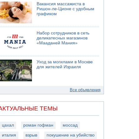
Вакансия массажиста в
Ришон-ле-Ционе с удобным
графиком
Набор сотрудников в сеть
деликатесных магазинов
«Мааданей Мания»
Уход за могилами в Москве
для жителей Израиля
Все объявления
АКТУАЛЬНЫЕ ТЕМЫ
цахал
роман гофман
моссад
италия
взрыв
покушение на убийство