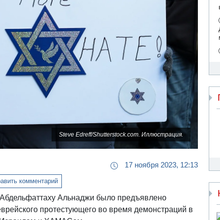
Steve Edreff/Shutterstock.com. Иллюстрация.
17 ноября 2023, 12:13
авить комментарий
 Абдельфаттаху Альнаджи было предъявлено
врейского протестующего во время демонстраций в