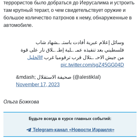
террористов было добраться до Иерусалима и устроить
там крупный теракт, о чем свидетельствует оружие и
большое количество патронов к нему, обнаруженные в
автомобиле.
وسائل إعلام عبرية أفادت باستـ .ـشهاد شاب
فلسطيني بعد تنفيذه عمـ .ـلية إطـ .ـلاق نار على قوة
من جيش الاحـ .ـتلال قرب ترقوميا غرب
#الخليل
pic.twitter.com/sgZ45GG04D
&mdash; صحيفة الاستقلال (@alestiklal)
November 17, 2023
Ольга Божкова
Будьте всегда в курсе главных событий:
Telegram-канал «Новости Израиля»