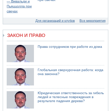
07.08.2026 11:55
Министр обороны ушел с заседания кабинета на
свадьбу
07.08.2026 11:05
Для организаций и клубов
Все мероприятия
Саудовская Аравия опасается нападения хуситов и
иракских ополченцев
ЗАКОН И ПРАВО
07.08.2026 08:29
В Бат-Яме утонул мужчина
07.08.2026 08:29
Права сотрудников при работе из дома
Стрельба в школе Таиланда
07.08.2026 06:47
Недалеко от Бейт-Шемеша погиб велосипедист
07.08.2026 06:24
Глобальная сверхурочная работа: когда
Саудовская Аравия сообщает о нападении хуситов
она законна?
Юридическая ответственность за гибель
людей и телесные повреждения в
результате падения дерева?