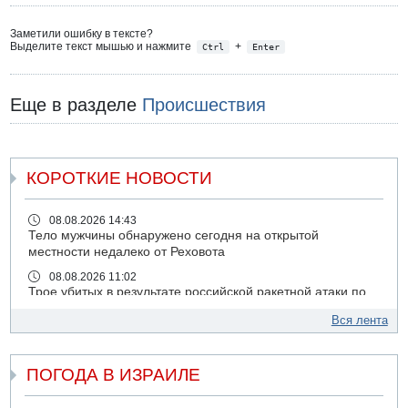
Заметили ошибку в тексте?
Выделите текст мышью и нажмите
+
Ctrl
Enter
Еще в разделе
Происшествия
КОРОТКИЕ НОВОСТИ
08.08.2026 14:43
Тело мужчины обнаружено сегодня на открытой
местности недалеко от Реховота
08.08.2026 11:02
Трое убитых в результате российской ракетной атаки по
Киеву
Вся лента
07.08.2026 20:43
Поножовщина в Тайбе: 3 мужчин серьезно ранены
ПОГОДА В ИЗРАИЛЕ
07.08.2026 20:41
Ynet: "Хизбалла" запустила БПЛА со взрывчаткой по
силам ЦАХАЛ