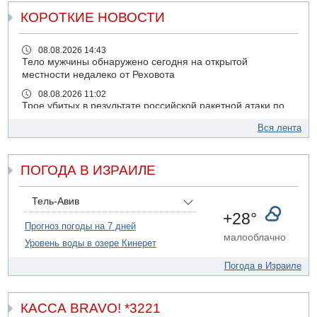
КОРОТКИЕ НОВОСТИ
08.08.2026 14:43
Тело мужчины обнаружено сегодня на открытой
местности недалеко от Реховота
08.08.2026 11:02
Трое убитых в результате российской ракетной атаки по
Киеву
Вся лента
07.08.2026 20:43
Поножовщина в Тайбе: 3 мужчин серьезно ранены
ПОГОДА В ИЗРАИЛЕ
07.08.2026 20:41
Ynet: "Хизбалла" запустила БПЛА со взрывчаткой по
силам ЦАХАЛ
Тель-Авив
07.08.2026 19:16
+28°
ДТП в Ашдоде: тяжело ранены двое маленьких детей
Прогноз погоды на 7 дней
малооблачно
Уровень воды в озере Кинерет
07.08.2026 19:14
Скончался водитель, врезавшийся в стену в
Погода в Израиле
Иерусалиме
07.08.2026 17:57
Подозреваемый в домогательствах в хостеле - Гильбоа
КАССА BRAVO! *3221
Дахан