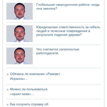
07.08.2026 08:29
Глобальная сверхурочная работа: когда
Стрельба в школе Таиланда
она законна?
07.08.2026 06:47
Недалеко от Бейт-Шемеша погиб велосипедист
07.08.2026 06:24
Юридическая ответственность за гибель
Саудовская Аравия сообщает о нападении хуситов
людей и телесные повреждения в
результате падения дерева?
Что считается халатностью
работодателя
Обязана ли компания «Ракевет
Исраэль»...
Можно ли пользоваться
«ораат-кева»...
Как получить справку об