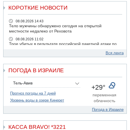
КОРОТКИЕ НОВОСТИ
08.08.2026 14:43
Тело мужчины обнаружено сегодня на открытой
местности недалеко от Реховота
08.08.2026 11:02
Трое убитых в результате российской ракетной атаки по
Киеву
Вся лента
07.08.2026 20:43
Поножовщина в Тайбе: 3 мужчин серьезно ранены
ПОГОДА В ИЗРАИЛЕ
07.08.2026 20:41
Ynet: "Хизбалла" запустила БПЛА со взрывчаткой по
силам ЦАХАЛ
Тель-Авив
+29°
07.08.2026 19:16
ДТП в Ашдоде: тяжело ранены двое маленьких детей
Прогноз погоды на 7 дней
переменная
Уровень воды в озере Кинерет
облачность
07.08.2026 19:14
Скончался водитель, врезавшийся в стену в
Погода в Израиле
Иерусалиме
07.08.2026 17:57
Подозреваемый в домогательствах в хостеле - Гильбоа
КАССА BRAVO! *3221
Дахан