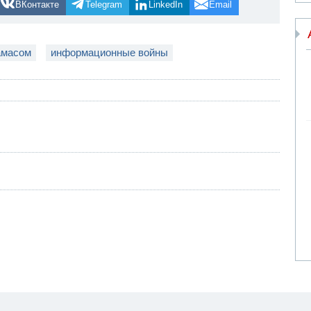
ВКонтакте
Telegram
LinkedIn
Email
амасом
информационные войны