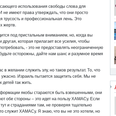
асающего использования свободы слова для
 не имеют права утверждать, что они просто
я трусость и профессиональная лень. Это
х жертв.
дится под пристальным вниманием, но, когда вы
 и другая, которая прилагает все усилия, чтобы
отребовать, - это не предоставлять неограниченную
будьте осторожны, дайте нам шанс и разумное время
в желании служить злу, но таков результат. То, что
е ужасно. Израиль пытается защитить себя. Мы не
 детей так жить.
формации якобы стараются быть взвешенными, они
ют обе стороны – это идет на пользу ХАМАСу. Если
тут и страданиями там, не проверяя тщательно
то служит ХАМАСу. Я знаю, что вы не это хотели, но