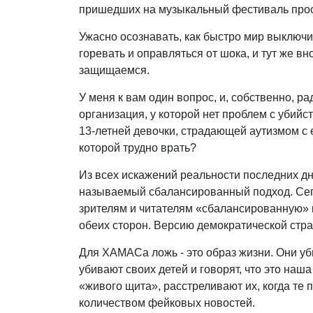
пришедших на музыкальный фестиваль просто
Ужасно осознавать, как быстро мир выключи
горевать и оправляться от шока, и тут же вн
защищаемся.
У меня к вам один вопрос, и, собственно, ра
организация, у которой нет проблем с уби
13-летней девочки, страдающей аутизмом с 
которой трудно врать?
Из всех искажений реальности последних д
называемый сбалансированный подход. Сег
зрителям и читателям «сбалансированную» к
обеих сторон. Версию демократической стра
Для ХАМАСа ложь - это образ жизни. Они уби
убивают своих детей и говорят, что это наш
«живого щита», расстреливают их, когда те
количеством фейковых новостей.