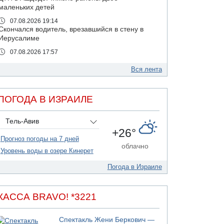
маленьких детей
07.08.2026 19:14
Скончался водитель, врезавшийся в стену в
Иерусалиме
07.08.2026 17:57
Подозреваемый в домогательствах в хостеле
- Гильбоа Дахан
Вся лента
07.08.2026 17:55
Обнародовано имя полицейского,
ПОГОДА В ИЗРАИЛЕ
подозреваемого в коррупционных
отношениях с Йоавом Элиаси
Тель-Авив
07.08.2026 17:51
+26°
БАГАЦ отказался заморозить лишение
Прогноз погоды на 7 дней
налоговых льгот для уклонистов-харедим
облачно
Уровень воды в озере Кинерет
07.08.2026 17:48
В Иерусалиме водитель врезался в забор и
Погода в Израиле
серьезно пострадал
07.08.2026 13:47
Ливанская армия сообщила о ранении
КАССА BRAVO! *3221
солдата
07.08.2026 13:39
Спектакль Жени Беркович —