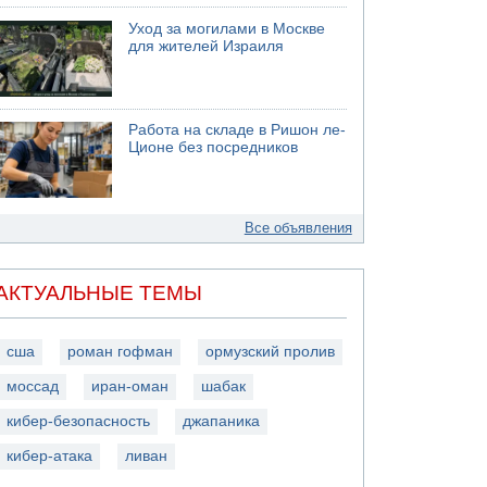
Уход за могилами в Москве
для жителей Израиля
Работа на складе в Ришон ле-
Ционе без посредников
Все объявления
АКТУАЛЬНЫЕ ТЕМЫ
сша
роман гофман
ормузский пролив
моссад
иран-оман
шабак
кибер-безопасность
джапаника
кибер-атака
ливан