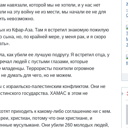
м навязали, которой мы не хотели, и у нас нет
ли на эту войну не из мести, мы начали ее не для
жить невозможно.
ых из Кфар-Аза. Там я встретил знакомую пожилую
сына, но, по крайней мере, у меня рак, и я скоро
ать».
а, как убили ее лучшую подругу. Я встретил отца, у
тречал людей с пустыми глазами, которые
е младенцы. Террористы похитили огромное
е думать для чего, но не можем.
ы с израильско-палестинским конфликтом. Они не
стинского государства. ХАМАС в этом не
 хотят приходить к какому-либо соглашению ни с кем.
реи, христиан, потому что они христиане, и
енные мусульмане. Они убили 260 молодых людей,