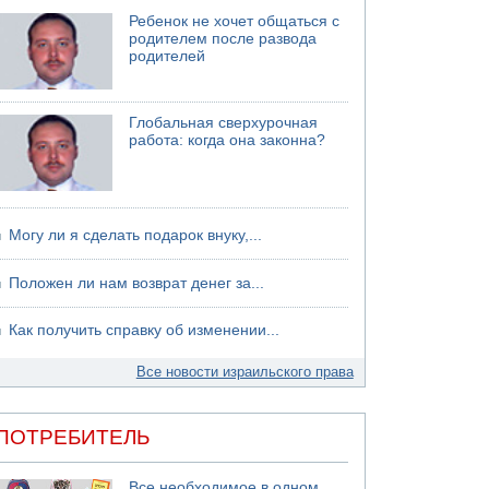
Ребенок не хочет общаться с
06.08.2026 13:07
родителем после развода
Возле Кирьят-Арбы пожар на местности
родителей
06.08.2026 12:06
США не будут давить на Израиль в вопросе
Ливана
Глобальная сверхурочная
06.08.2026 11:41
работа: когда она законна?
Трое подростков ограбили сексшоп в Холоне
Могу ли я сделать подарок внуку,...
Положен ли нам возврат денег за...
Как получить справку об изменении...
Все новости израильского права
ПОТРЕБИТЕЛЬ
Все необходимое в одном