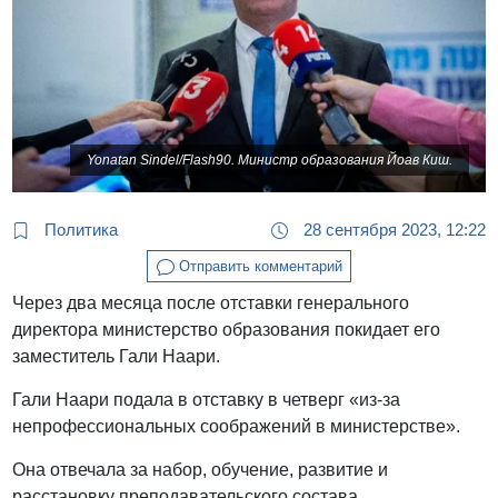
Yonatan Sindel/Flash90. Министр образования Йоав Киш.
Политика
28 сентября 2023, 12:22
Отправить комментарий
Через два месяца после отставки генерального
директора министерство образования покидает его
заместитель Гали Наари.
Гали Наари подала в отставку в четверг «из-за
непрофессиональных соображений в министерстве».
Она отвечала за набор, обучение, развитие и
расстановку преподавательского состава.