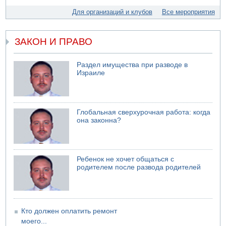
"Религиозного сионизма"
Для организаций и клубов
Все мероприятия
05.08.2026 06:42
В Дубае поднимается дым над портом
ЗАКОН И ПРАВО
05.08.2026 06:41
Еще один меморандум для Ирана
Раздел имущества при разводе в
Израиле
Глобальная сверхурочная работа: когда
она законна?
Ребенок не хочет общаться с
родителем после развода родителей
Кто должен оплатить ремонт
моего...