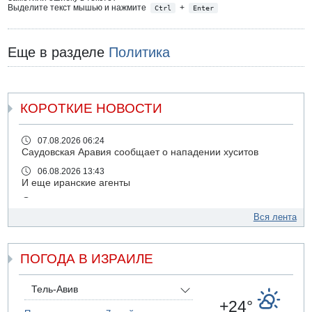
Выделите текст мышью и нажмите
+
Ctrl
Enter
Еще в разделе
Политика
КОРОТКИЕ НОВОСТИ
07.08.2026 06:24
Саудовская Аравия сообщает о нападении хуситов
06.08.2026 13:43
И еще иранские агенты
06.08.2026 13:13
Арестованы двое подозреваемых в стрельбе по
Вся лента
электрической компании
06.08.2026 13:07
ПОГОДА В ИЗРАИЛЕ
Возле Кирьят-Арбы пожар на местности
06.08.2026 12:06
США не будут давить на Израиль в вопросе Ливана
Тель-Авив
+24°
06.08.2026 11:41