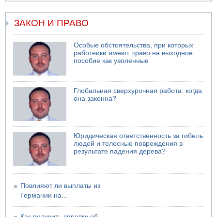
07.08.2026 11:05
Саудовская Аравия опасается нападения хуситов и
ЗАКОН И ПРАВО
иракских ополченцев
07.08.2026 08:29
Особые обстоятельства, при которых
В Бат-Яме утонул мужчина
работники имеют право на выходное
пособие как уволенные
07.08.2026 08:29
Стрельба в школе Таиланда
07.08.2026 06:47
Глобальная сверхурочная работа: когда
Недалеко от Бейт-Шемеша погиб велосипедист
она законна?
07.08.2026 06:24
Саудовская Аравия сообщает о нападении хуситов
Юридическая ответственность за гибель
людей и телесные повреждения в
результате падения дерева?
Повлияют ли выплаты из
Германии на...
Как получить справку об