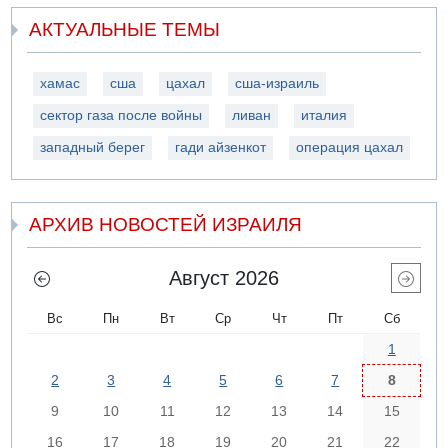
АКТУАЛЬНЫЕ ТЕМЫ
хамас
сша
цахал
сша-израиль
сектор газа после войны
ливан
италия
западный берег
гади айзенкот
операция цахал
АРХИВ НОВОСТЕЙ ИЗРАИЛЯ
Август 2026
Вс
Пн
Вт
Ср
Чт
Пт
Сб
1
2
3
4
5
6
7
8
9
10
11
12
13
14
15
16
17
18
19
20
21
22