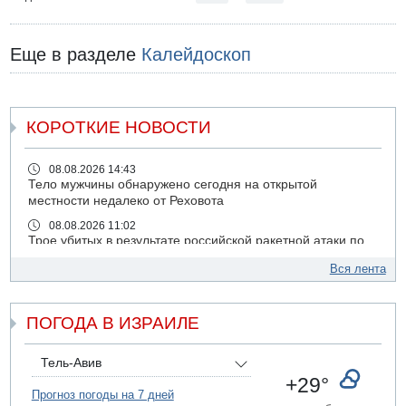
Еще в разделе
Калейдоскоп
КОРОТКИЕ НОВОСТИ
08.08.2026 14:43
Тело мужчины обнаружено сегодня на открытой
местности недалеко от Реховота
08.08.2026 11:02
Трое убитых в результате российской ракетной атаки по
Киеву
Вся лента
07.08.2026 20:43
Поножовщина в Тайбе: 3 мужчин серьезно ранены
ПОГОДА В ИЗРАИЛЕ
07.08.2026 20:41
Ynet: "Хизбалла" запустила БПЛА со взрывчаткой по
силам ЦАХАЛ
Тель-Авив
07.08.2026 19:16
+29°
ДТП в Ашдоде: тяжело ранены двое маленьких детей
Прогноз погоды на 7 дней