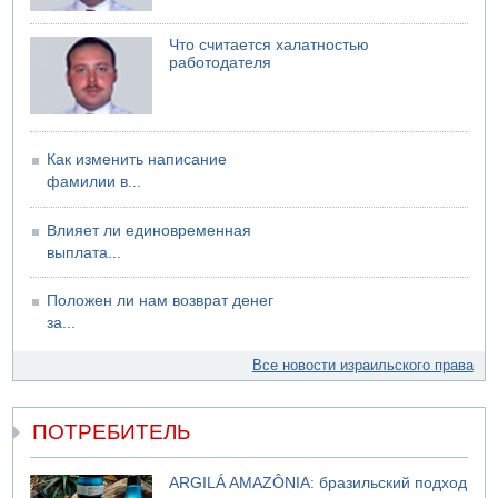
06.08.2026 13:07
Возле Кирьят-Арбы пожар на местности
Что считается халатностью
06.08.2026 12:06
работодателя
США не будут давить на Израиль в вопросе Ливана
06.08.2026 11:41
Трое подростков ограбили сексшоп в Холоне
Как изменить написание
фамилии в...
Влияет ли единовременная
выплата...
Положен ли нам возврат денег
за...
Все новости израильского права
ПОТРЕБИТЕЛЬ
ARGILÁ AMAZÔNIA: бразильский подход