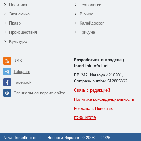
Политика
Технологии
Экономика
В мире
Право
Калейдоскоп
Происшествия
Трибуна
Культура
Разработчик и владелец
RSS
InterLink Info Ltd
Telegram
PB 242, Netanya 4210201,
Company number 512805862
Facebook
Связь с редакцией
Специальная версия сайта
Политика конфиденциальности
Реклама в Новостях
פרסמו אצלנו
News.IsraelInfo.co.il — Новости Израиля © 2003 —
2026