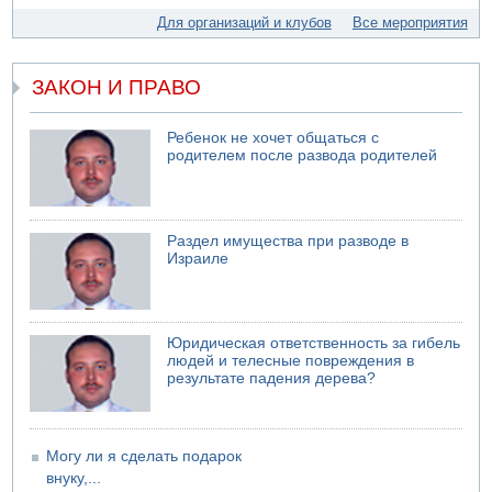
обороны "Хец"
Для организаций и клубов
Все мероприятия
05.08.2026 18:28
МАДА призывает израильтян срочно сдавать кровь
ЗАКОН И ПРАВО
05.08.2026 17:00
Бывший посол Израиля в ООН Гилад Эрдан объявит в
четверг о создании новой политической партии
Ребенок не хочет общаться с
родителем после развода родителей
Раздел имущества при разводе в
Израиле
Юридическая ответственность за гибель
людей и телесные повреждения в
результате падения дерева?
Могу ли я сделать подарок
внуку,...