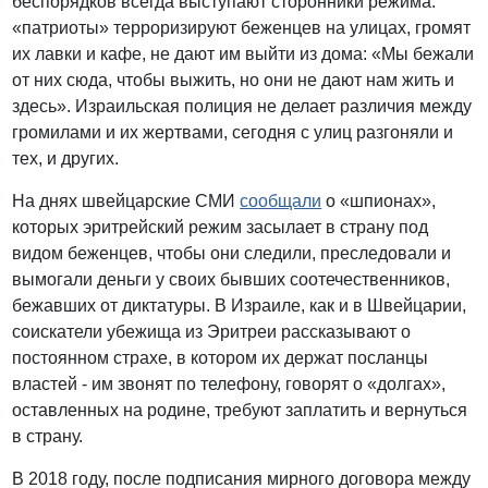
беспорядков всегда выступают сторонники режима:
«патриоты» терроризируют беженцев на улицах, громят
их лавки и кафе, не дают им выйти из дома: «Мы бежали
от них сюда, чтобы выжить, но они не дают нам жить и
здесь». Израильская полиция не делает различия между
громилами и их жертвами, сегодня с улиц разгоняли и
тех, и других.
На днях швейцарские СМИ
сообщали
о «шпионах»,
которых эритрейский режим засылает в страну под
видом беженцев, чтобы они следили, преследовали и
вымогали деньги у своих бывших соотечественников,
бежавших от диктатуры. В Израиле, как и в Швейцарии,
соискатели убежища из Эритреи рассказывают о
постоянном страхе, в котором их держат посланцы
властей - им звонят по телефону, говорят о «долгах»,
оставленных на родине, требуют заплатить и вернуться
в страну.
В 2018 году, после подписания мирного договора между