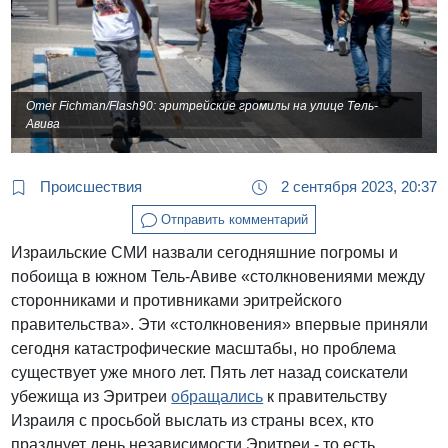
Omer Fichman/Flash90: эритрейские громилы на улице Тель-
Авива
Происшествия
2 сентября 2023, 20:37
Отправить комментарий
Израильские СМИ назвали сегодняшние погромы и
побоища в южном Тель-Авиве «столкновениями между
сторонниками и противниками эритрейского
правительства». Эти «столкновения» впервые приняли
сегодня катастрофические масштабы, но проблема
существует уже много лет. Пять лет назад соискатели
убежища из Эритреи
обращались
к правительству
Израиля с просьбой выслать из страны всех, кто
празднует день независимости Эритреи - то есть