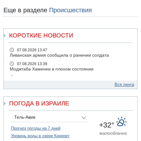
Еще в разделе
Происшествия
КОРОТКИЕ НОВОСТИ
07.08.2026 13:47
Ливанская армия сообщила о ранении солдата
07.08.2026 13:39
Моджтаба Хаменеи в плохом состоянии
07.08.2026 11:55
Министр обороны ушел с заседания кабинета на
Вся лента
свадьбу
07.08.2026 11:05
ПОГОДА В ИЗРАИЛЕ
Саудовская Аравия опасается нападения хуситов и
иракских ополченцев
07.08.2026 08:29
Тель-Авив
В Бат-Яме утонул мужчина
+32°
Прогноз погоды на 7 дней
07.08.2026 08:29
малооблачно
Уровень воды в озере Кинерет
Стрельба в школе Таиланда