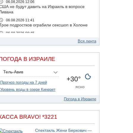
06.08.2026 12:06
США не будут давить на Израиль в вопросе
Ливана
06.08.2026 11:41
Трое подростков ограбили сексшоп в Холоне
06.08.2026 08:45
Взрыв в Северном Тель-Авиве
Вся лента
06.08.2026 08:11
Украинская атака на российский НПЗ
ПОГОДА В ИЗРАИЛЕ
05.08.2026 18:30
Израиль провел испытания системы
противоракетной обороны "Хец"
Тель-Авив
+30°
05.08.2026 18:28
Прогноз погоды на 7 дней
МАДА призывает израильтян срочно сдавать
ясно
кровь
Уровень воды в озере Кинерет
05.08.2026 17:00
Погода в Израиле
Бывший посол Израиля в ООН Гилад Эрдан
объявит в четверг о создании новой
политической партии
КАССА BRAVO! *3221
05.08.2026 13:49
На севере Израиля на берег выбросило тело
Спектакль Жени Беркович —