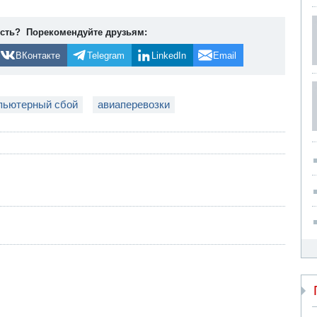
ость? Порекомендуйте друзьям:
ВКонтакте
Telegram
LinkedIn
Email
пьютерный сбой
авиаперевозки