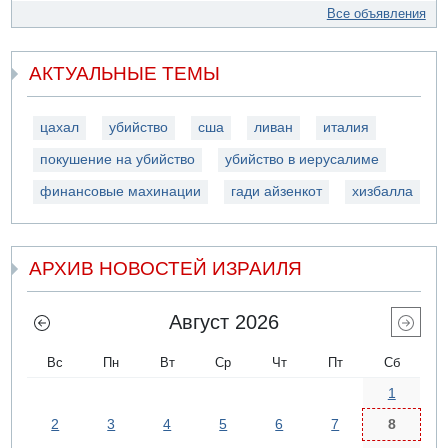
Все объявления
АКТУАЛЬНЫЕ ТЕМЫ
цахал
убийство
сша
ливан
италия
покушение на убийство
убийство в иерусалиме
финансовые махинации
гади айзенкот
хизбалла
АРХИВ НОВОСТЕЙ ИЗРАИЛЯ
Август 2026
Вс
Пн
Вт
Ср
Чт
Пт
Сб
1
2
3
4
5
6
7
8