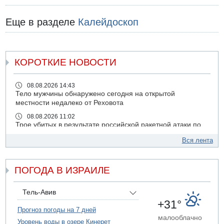
Еще в разделе
Калейдоскоп
КОРОТКИЕ НОВОСТИ
08.08.2026 14:43
Тело мужчины обнаружено сегодня на открытой
местности недалеко от Реховота
08.08.2026 11:02
Трое убитых в результате российской ракетной атаки по
Киеву
Вся лента
07.08.2026 20:43
Поножовщина в Тайбе: 3 мужчин серьезно ранены
ПОГОДА В ИЗРАИЛЕ
07.08.2026 20:41
Ynet: "Хизбалла" запустила БПЛА со взрывчаткой по
силам ЦАХАЛ
Тель-Авив
07.08.2026 19:16
+31°
ДТП в Ашдоде: тяжело ранены двое маленьких детей
Прогноз погоды на 7 дней
малооблачно
Уровень воды в озере Кинерет
07.08.2026 19:14