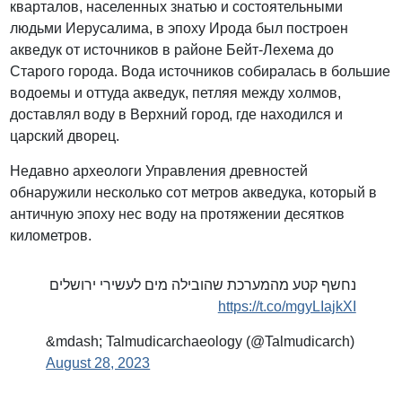
кварталов, населенных знатью и состоятельными
людьми Иерусалима, в эпоху Ирода был построен
акведук от источников в районе Бейт-Лехема до
Старого города. Вода источников собиралась в большие
водоемы и оттуда акведук, петляя между холмов,
доставлял воду в Верхний город, где находился и
царский дворец.
Недавно археологи Управления древностей
обнаружили несколько сот метров акведука, который в
античную эпоху нес воду на протяжении десятков
километров.
נחשף קטע מהמערכת שהובילה מים לעשירי ירושלים
https://t.co/mgyLIajkXI
&mdash; Talmudicarchaeology (@Talmudicarch)
August 28, 2023