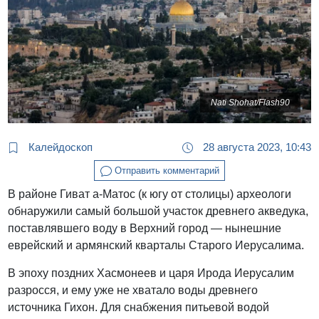
Nati Shohat/Flash90
Калейдоскоп
28 августа 2023, 10:43
Отправить комментарий
В районе Гиват а-Матос (к югу от столицы) археологи
обнаружили самый большой участок древнего акведука,
поставлявшего воду в Верхний город — нынешние
еврейский и армянский кварталы Старого Иерусалима.
В эпоху поздних Хасмонеев и царя Ирода Иерусалим
разросся, и ему уже не хватало воды древнего
источника Гихон. Для снабжения питьевой водой