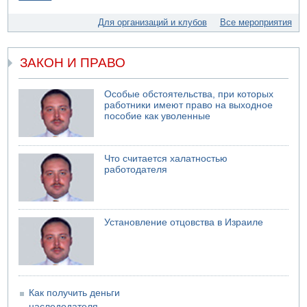
07.08.2026 11:05
Саудовская Аравия опасается нападения хуситов и
Для организаций и клубов
Все мероприятия
иракских ополченцев
07.08.2026 08:29
В Бат-Яме утонул мужчина
ЗАКОН И ПРАВО
07.08.2026 08:29
Стрельба в школе Таиланда
Особые обстоятельства, при которых
работники имеют право на выходное
07.08.2026 06:47
пособие как уволенные
Недалеко от Бейт-Шемеша погиб велосипедист
07.08.2026 06:24
Саудовская Аравия сообщает о нападении хуситов
Что считается халатностью
работодателя
Установление отцовства в Израиле
Как получить деньги
наследодателя,...