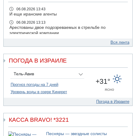
06.08.2026 13:43
И еще иранские агенты
06.08.2026 13:13
Арестованы двое подозреваемых в стрельбе по
электрической компании
06.08.2026 13:07
Вся лента
Возле Кирьят-Арбы пожар на местности
06.08.2026 12:06
ПОГОДА В ИЗРАИЛЕ
США не будут давить на Израиль в вопросе Ливана
06.08.2026 11:41
Трое подростков ограбили сексшоп в Холоне
Тель-Авив
+31°
06.08.2026 08:45
Прогноз погоды на 7 дней
Взрыв в Северном Тель-Авиве
ясно
Уровень воды в озере Кинерет
06.08.2026 08:11
Украинская атака на российский НПЗ
Погода в Израиле
05.08.2026 18:30
Израиль провел испытания системы противоракетной
обороны "Хец"
КАССА BRAVO! *3221
05.08.2026 18:28
МАДА призывает израильтян срочно сдавать кровь
Песняры — звездные солисты