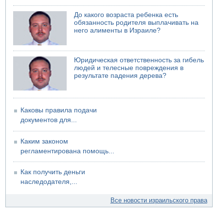
Шоссе 6 и участок шоссе 1 в восточном направлении в
районе Бейт-Шемеша вновь открыты для движения
До какого возраста ребенка есть
обязанность родителя выплачивать на
04.08.2026 18:17
него алименты в Израиле?
75-летний мужчина получил тяжелые ножевые ранения
в результате нападения на улице Левински в Тель-
Авиве
Юридическая ответственность за гибель
людей и телесные повреждения в
результате падения дерева?
Каковы правила подачи
документов для...
Каким законом
регламентирована помощь...
Как получить деньги
наследодателя,...
Все новости израильского права