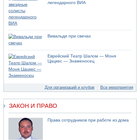
легендарного ВИА
05.08.2026 17:00
Бывший посол Израиля в ООН Гилад Эрдан объявит в
четверг о создании новой политической партии
05.08.2026 13:49
На севере Израиля на берег выбросило тело
Вивальди при свечах
05.08.2026 13:32
В России горят новые склады
05.08.2026 10:19
Еврейский Театр Шалом — Моня
Хуситы сообщают об атаке по Саудовскому танкеру
Цацкес — Знаменосец
05.08.2026 10:16
Левые активисты пытались ворваться в офис
"Религиозного сионизма"
05.08.2026 06:42
Для организаций и клубов
Все мероприятия
В Дубае поднимается дым над портом
05.08.2026 06:41
Еще один меморандум для Ирана
ЗАКОН И ПРАВО
04.08.2026 20:31
Минздрав и Министерство экологии сообщили о
Права сотрудников при работе из дома
необычно высоком уровне загрязнения воды в девяти
реках и ручьях на севере страны
04.08.2026 19:20