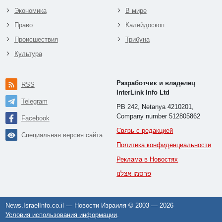
Экономика
В мире
Право
Калейдоскоп
Происшествия
Трибуна
Культура
Разработчик и владелец
RSS
InterLink Info Ltd
Telegram
PB 242, Netanya 4210201,
Company number 512805862
Facebook
Связь с редакцией
Специальная версия сайта
Политика конфиденциальности
Реклама в Новостях
פרסמו אצלנו
News.IsraelInfo.co.il — Новости Израиля © 2003 —
2026
Условия использования информации
.