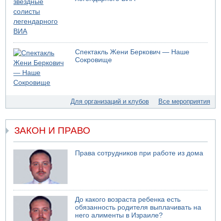
В России горят новые склады
05.08.2026 10:19
Хуситы сообщают об атаке по Саудовскому танкеру
05.08.2026 10:16
Левые активисты пытались ворваться в офис
Спектакль Жени Беркович — Наше
"Религиозного сионизма"
Сокровище
05.08.2026 06:42
В Дубае поднимается дым над портом
05.08.2026 06:41
Еще один меморандум для Ирана
Для организаций и клубов
Все мероприятия
04.08.2026 20:31
Минздрав и Министерство экологии сообщили о
необычно высоком уровне загрязнения воды в девяти
ЗАКОН И ПРАВО
реках и ручьях на севере страны
04.08.2026 19:20
Права сотрудников при работе из дома
Шоссе 6 и участок шоссе 1 в восточном направлении в
районе Бейт-Шемеша вновь открыты для движения
04.08.2026 18:17
75-летний мужчина получил тяжелые ножевые ранения
в результате нападения на улице Левински в Тель-
До какого возраста ребенка есть
Авиве
обязанность родителя выплачивать на
него алименты в Израиле?