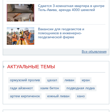
Сдается 3-комнатная квартира в центре
Тель-Авива, аренда 4000 шекелей
Вакансии для геодезистов и
помощников в инженерно-
геодезической фирме
Все объявления
АКТУАЛЬНЫЕ ТЕМЫ
ормузский пролив
цахал
ливан
иран
гади айзенкот
хаим битон
подводная лодка
артем кирпиченок
южный ливан
хано