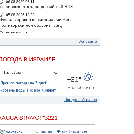
06.08.2026 08:11
Украинская атака на российский НПЗ
05.08.2026 18:30
Израиль провел испытания системы
противоракетной обороны "Хец"
05.08.2026 18:28
МАДА призывает израильтян срочно сдавать
Вся лента
кровь
05.08.2026 17:00
Бывший посол Израиля в ООН Гилад Эрдан
ПОГОДА В ИЗРАИЛЕ
объявит в четверг о создании новой
политической партии
Тель-Авив
05.08.2026 13:49
+31°
На севере Израиля на берег выбросило тело
Прогноз погоды на 7 дней
малооблачно
05.08.2026 13:32
Уровень воды в озере Кинерет
В России горят новые склады
Погода в Израиле
05.08.2026 10:19
Хуситы сообщают об атаке по Саудовскому
танкеру
КАССА BRAVO! *3221
05.08.2026 10:16
Левые активисты пытались ворваться в офис
"Религиозного сионизма"
Спектакль Жени Беркович —