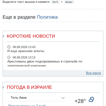
Выделите текст мышью и нажмите
+
Ctrl
Enter
Еще в разделе
Политика
КОРОТКИЕ НОВОСТИ
06.08.2026 13:43
И еще иранские агенты
06.08.2026 13:13
Арестованы двое подозреваемых в стрельбе по
электрической компании
06.08.2026 13:07
Вся лента
Возле Кирьят-Арбы пожар на местности
06.08.2026 12:06
ПОГОДА В ИЗРАИЛЕ
США не будут давить на Израиль в вопросе Ливана
06.08.2026 11:41
Трое подростков ограбили сексшоп в Холоне
Тель-Авив
+28°
06.08.2026 08:45
Прогноз погоды на 7 дней