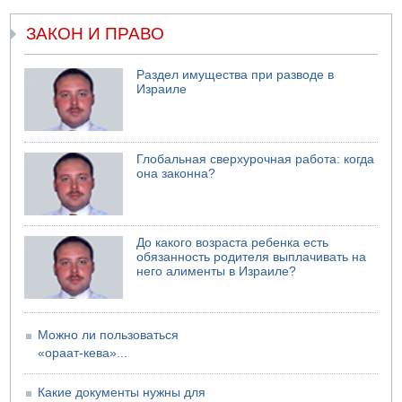
07.08.2026 11:05
Саудовская Аравия опасается нападения хуситов и
ЗАКОН И ПРАВО
иракских ополченцев
07.08.2026 08:29
Раздел имущества при разводе в
В Бат-Яме утонул мужчина
Израиле
07.08.2026 08:29
Стрельба в школе Таиланда
07.08.2026 06:47
Глобальная сверхурочная работа: когда
Недалеко от Бейт-Шемеша погиб велосипедист
она законна?
07.08.2026 06:24
Саудовская Аравия сообщает о нападении хуситов
До какого возраста ребенка есть
обязанность родителя выплачивать на
него алименты в Израиле?
Можно ли пользоваться
«ораат-кева»...
Какие документы нужны для