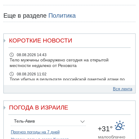
Еще в разделе
Политика
КОРОТКИЕ НОВОСТИ
08.08.2026 14:43
Тело мужчины обнаружено сегодня на открытой
местности недалеко от Реховота
08.08.2026 11:02
Трое убитых в результате российской ракетной атаки по
Киеву
Вся лента
07.08.2026 20:43
Поножовщина в Тайбе: 3 мужчин серьезно ранены
ПОГОДА В ИЗРАИЛЕ
07.08.2026 20:41
Ynet: "Хизбалла" запустила БПЛА со взрывчаткой по
силам ЦАХАЛ
Тель-Авив
07.08.2026 19:16
+31°
ДТП в Ашдоде: тяжело ранены двое маленьких детей
Прогноз погоды на 7 дней
малооблачно