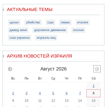
АКТУАЛЬНЫЕ ТЕМЫ
цахал
убийство
сша
ливан
италия
давид зини
дорожное движение
погоня
сша-украина
исраэль кац
АРХИВ НОВОСТЕЙ ИЗРАИЛЯ
Август 2026
Вс
Пн
Вт
Ср
Чт
Пт
Сб
1
2
3
4
5
6
7
8
9
10
11
12
13
14
15