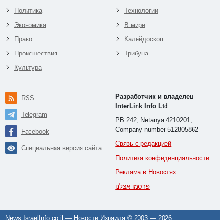
Политика
Технологии
Экономика
В мире
Право
Калейдоскоп
Происшествия
Трибуна
Культура
Разработчик и владелец
RSS
InterLink Info Ltd
Telegram
PB 242, Netanya 4210201,
Company number 512805862
Facebook
Связь с редакцией
Специальная версия сайта
Политика конфиденциальности
Реклама в Новостях
פרסמו אצלנו
News.IsraelInfo.co.il — Новости Израиля © 2003 —
2026