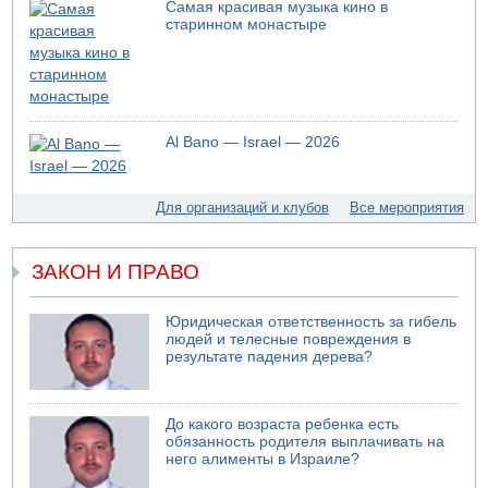
Самая красивая музыка кино в
обороны "Хец"
старинном монастыре
05.08.2026 18:28
МАДА призывает израильтян срочно сдавать кровь
05.08.2026 17:00
Бывший посол Израиля в ООН Гилад Эрдан объявит в
четверг о создании новой политической партии
Al Bano — Israel — 2026
05.08.2026 13:49
На севере Израиля на берег выбросило тело
05.08.2026 13:32
Для организаций и клубов
Все мероприятия
В России горят новые склады
ЗАКОН И ПРАВО
Юридическая ответственность за гибель
людей и телесные повреждения в
результате падения дерева?
До какого возраста ребенка есть
обязанность родителя выплачивать на
него алименты в Израиле?