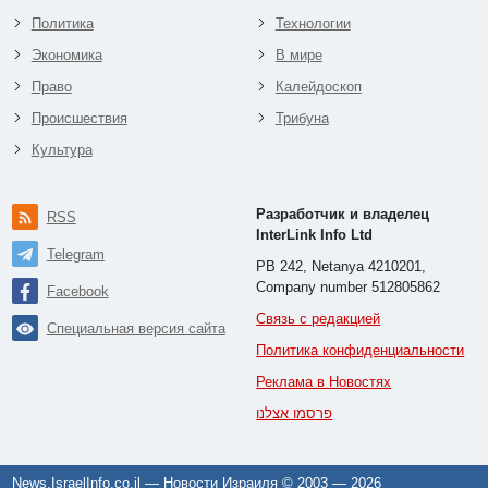
Политика
Технологии
Экономика
В мире
Право
Калейдоскоп
Происшествия
Трибуна
Культура
Разработчик и владелец
RSS
InterLink Info Ltd
Telegram
PB 242, Netanya 4210201,
Company number 512805862
Facebook
Связь с редакцией
Специальная версия сайта
Политика конфиденциальности
Реклама в Новостях
פרסמו אצלנו
News.IsraelInfo.co.il — Новости Израиля © 2003 —
2026