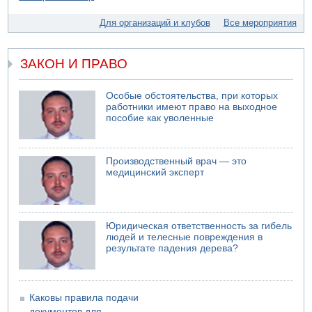
Левые активисты пытались ворваться в офис
"Религиозного сионизма"
Для организаций и клубов
Все мероприятия
05.08.2026 06:42
В Дубае поднимается дым над портом
ЗАКОН И ПРАВО
05.08.2026 06:41
Еще один меморандум для Ирана
Особые обстоятельства, при которых
работники имеют право на выходное
пособие как уволенные
Производственный врач — это
медицинский эксперт
Юридическая ответственность за гибель
людей и телесные повреждения в
результате падения дерева?
Каковы правила подачи
документов для...