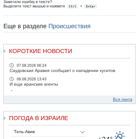
Заметили ошибку в тексте?
Выделите текст мышью и нажмите
+
Ctrl
Enter
Еще в разделе
Происшествия
КОРОТКИЕ НОВОСТИ
07.08.2026 06:24
Саудовская Аравия сообщает о нападении хуситов
06.08.2026 13:43
И еще иранские агенты
06.08.2026 13:13
Арестованы двое подозреваемых в стрельбе по
Вся лента
электрической компании
06.08.2026 13:07
ПОГОДА В ИЗРАИЛЕ
Возле Кирьят-Арбы пожар на местности
06.08.2026 12:06
США не будут давить на Израиль в вопросе Ливана
Тель-Авив