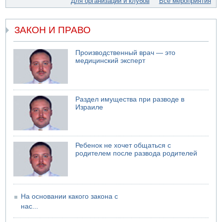
Для организаций и клубов
Все мероприятия
свадьбу
07.08.2026 11:05
Саудовская Аравия опасается нападения хуситов и
ЗАКОН И ПРАВО
иракских ополченцев
Производственный врач — это
медицинский эксперт
Раздел имущества при разводе в
Израиле
Ребенок не хочет общаться с
родителем после развода родителей
На основании какого закона с
нас...