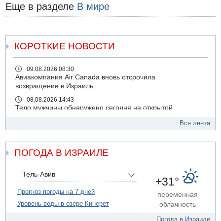
Еще в разделе
В мире
КОРОТКИЕ НОВОСТИ
09.08.2026 08:30
Авиакомпания Air Canada вновь отсрочила
возвращение в Израиль
08.08.2026 14:43
Тело мужчины обнаружено сегодня на открытой
местности недалеко от Реховота
Вся лента
08.08.2026 11:02
Трое убитых в результате российской ракетной атаки по
Киеву
ПОГОДА В ИЗРАИЛЕ
07.08.2026 20:43
Поножовщина в Тайбе: 3 мужчин серьезно ранены
Тель-Авив
+31°
07.08.2026 20:41
Ynet: "Хизбалла" запустила БПЛА со взрывчаткой по
Прогноз погоды на 7 дней
переменная
силам ЦАХАЛ
Уровень воды в озере Кинерет
облачность
07.08.2026 19:16
Погода в Израиле