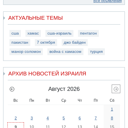
Все объявления
АКТУАЛЬНЫЕ ТЕМЫ
сша
хамас
сша-израиль
пентагон
пакистан
7 октября
джо байден
манор соломон
война с хамасом
турция
АРХИВ НОВОСТЕЙ ИЗРАИЛЯ
Август 2026
Вс
Пн
Вт
Ср
Чт
Пт
Сб
1
2
3
4
5
6
7
8
9
10
11
12
13
14
15