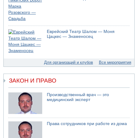
На севере Израиля на берег выбросило тело
05.08.2026 13:32
В России горят новые склады
05.08.2026 10:19
Еврейский Театр Шалом — Моня
Хуситы сообщают об атаке по Саудовскому танкеру
Цацкес — Знаменосец
05.08.2026 10:16
Левые активисты пытались ворваться в офис
"Религиозного сионизма"
05.08.2026 06:42
Для организаций и клубов
Все мероприятия
В Дубае поднимается дым над портом
05.08.2026 06:41
Еще один меморандум для Ирана
ЗАКОН И ПРАВО
Производственный врач — это
медицинский эксперт
Права сотрудников при работе из дома