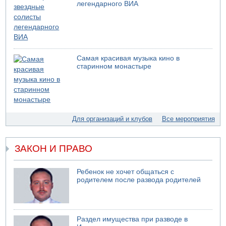
легендарного ВИА
05.08.2026 13:32
В России горят новые склады
05.08.2026 10:19
Хуситы сообщают об атаке по Саудовскому танкеру
05.08.2026 10:16
Самая красивая музыка кино в
Левые активисты пытались ворваться в офис
старинном монастыре
"Религиозного сионизма"
05.08.2026 06:42
В Дубае поднимается дым над портом
05.08.2026 06:41
Еще один меморандум для Ирана
Для организаций и клубов
Все мероприятия
04.08.2026 20:31
Минздрав и Министерство экологии сообщили о
необычно высоком уровне загрязнения воды в девяти
ЗАКОН И ПРАВО
реках и ручьях на севере страны
04.08.2026 19:20
Ребенок не хочет общаться с
Шоссе 6 и участок шоссе 1 в восточном направлении в
родителем после развода родителей
районе Бейт-Шемеша вновь открыты для движения
Раздел имущества при разводе в