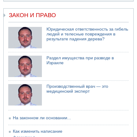
07.08.2026 11:05
Саудовская Аравия опасается нападения хуситов и
иракских ополченцев
ЗАКОН И ПРАВО
07.08.2026 08:29
В Бат-Яме утонул мужчина
Юридическая ответственность за гибель
людей и телесные повреждения в
07.08.2026 08:29
результате падения дерева?
Стрельба в школе Таиланда
07.08.2026 06:47
Недалеко от Бейт-Шемеша погиб велосипедист
Раздел имущества при разводе в
07.08.2026 06:24
Израиле
Саудовская Аравия сообщает о нападении хуситов
Производственный врач — это
медицинский эксперт
На законном ли основании...
Как изменить написание