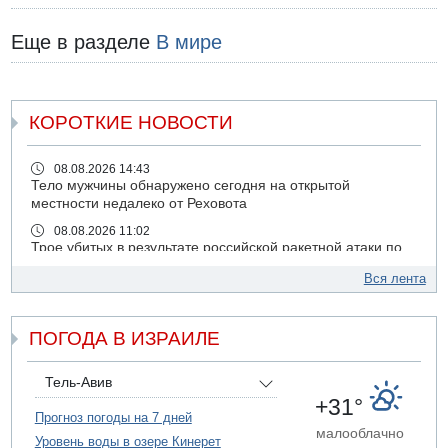
Еще в разделе
В мире
КОРОТКИЕ НОВОСТИ
08.08.2026 14:43
Тело мужчины обнаружено сегодня на открытой
местности недалеко от Реховота
08.08.2026 11:02
Трое убитых в результате российской ракетной атаки по
Киеву
Вся лента
07.08.2026 20:43
Поножовщина в Тайбе: 3 мужчин серьезно ранены
ПОГОДА В ИЗРАИЛЕ
07.08.2026 20:41
Ynet: "Хизбалла" запустила БПЛА со взрывчаткой по
силам ЦАХАЛ
Тель-Авив
07.08.2026 19:16
+31°
ДТП в Ашдоде: тяжело ранены двое маленьких детей
Прогноз погоды на 7 дней
малооблачно
Уровень воды в озере Кинерет
07.08.2026 19:14