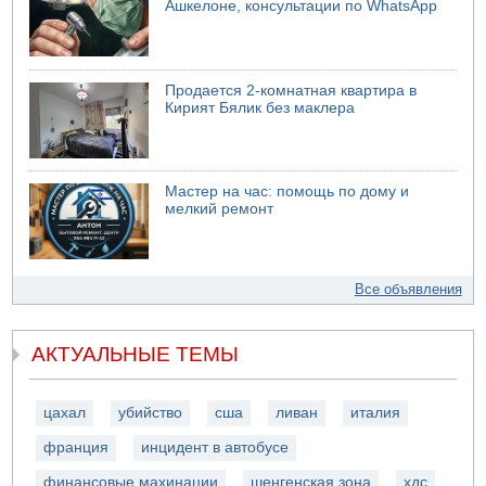
Ашкелоне, консультации по WhatsApp
Продается 2-комнатная квартира в
Кирият Бялик без маклера
Мастер на час: помощь по дому и
мелкий ремонт
Все объявления
АКТУАЛЬНЫЕ ТЕМЫ
цахал
убийство
сша
ливан
италия
франция
инцидент в автобусе
финансовые махинации
шенгенская зона
хдс