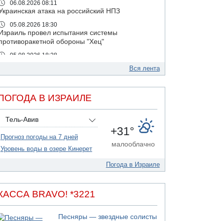
06.08.2026 08:11
Украинская атака на российский НПЗ
05.08.2026 18:30
Израиль провел испытания системы
противоракетной обороны "Хец"
05.08.2026 18:28
МАДА призывает израильтян срочно сдавать
Вся лента
кровь
05.08.2026 17:00
Бывший посол Израиля в ООН Гилад Эрдан
ПОГОДА В ИЗРАИЛЕ
объявит в четверг о создании новой
политической партии
Тель-Авив
05.08.2026 13:49
+31°
На севере Израиля на берег выбросило тело
Прогноз погоды на 7 дней
малооблачно
05.08.2026 13:32
Уровень воды в озере Кинерет
В России горят новые склады
Погода в Израиле
05.08.2026 10:19
Хуситы сообщают об атаке по Саудовскому
танкеру
КАССА BRAVO! *3221
05.08.2026 10:16
Левые активисты пытались ворваться в офис
"Религиозного сионизма"
Песняры — звездные солисты