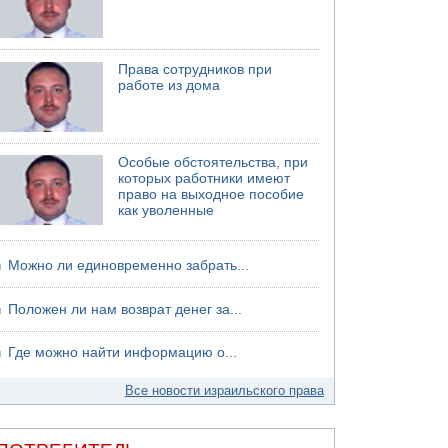
04.08.2026 12:29
Малыш обварился супом в Бней-Браке
Права сотрудников при
работе из дома
Особые обстоятельства, при
которых работники имеют
право на выходное пособие
как уволенные
Можно ли единовременно забрать...
Положен ли нам возврат денег за...
Где можно найти информацию о...
Все новости израильского права