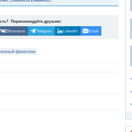
ость? Порекомендуйте друзьям:
ВКонтакте
Telegram
LinkedIn
Email
гиозный фанатизм