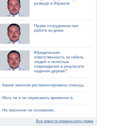
75-летний мужчина получил тяжелые
разводе в Израиле
ножевые ранения в результате нападения на
улице Левински в Тель-Авиве
Права сотрудников при
работе из дома
Юридическая
ответственность за гибель
людей и телесные
повреждения в результате
падения дерева?
Каким законом регламентирована помощь...
Могу ли я не переезжать временно в...
На законном ли основании...
Все новости израильского права