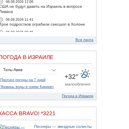
06.08.2026 12:06
США не будут давить на Израиль в вопросе
Ливана
06.08.2026 11:41
Трое подростков ограбили сексшоп в Холоне
06.08.2026 08:45
Взрыв в Северном Тель-Авиве
Вся лента
06.08.2026 08:11
Украинская атака на российский НПЗ
ПОГОДА В ИЗРАИЛЕ
05.08.2026 18:30
Израиль провел испытания системы
противоракетной обороны "Хец"
Тель-Авив
+32°
05.08.2026 18:28
Прогноз погоды на 7 дней
МАДА призывает израильтян срочно сдавать
малооблачно
кровь
Уровень воды в озере Кинерет
05.08.2026 17:00
Погода в Израиле
Бывший посол Израиля в ООН Гилад Эрдан
объявит в четверг о создании новой
политической партии
КАССА BRAVO! *3221
05.08.2026 13:49
На севере Израиля на берег выбросило тело
Песняры — звездные солисты