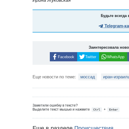
Ирина Жуковская
Будьте всегда 
Telegram-к
Заинтересовала нов
Facebook
Twitter
WhatsApp
Еще новости по теме:
моссад
иран-израил
Заметили ошибку в тексте?
Выделите текст мышью и нажмите
+
Ctrl
Enter
Еще в разделе
Происшествия