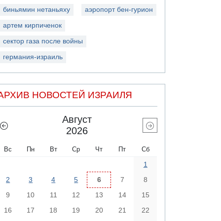
биньямин нетаньяху
аэропорт бен-гурион
артем кирпиченок
сектор газа после войны
германия-израиль
АРХИВ НОВОСТЕЙ ИЗРАИЛЯ
Август
2026
Вс
Пн
Вт
Ср
Чт
Пт
Сб
1
2
3
4
5
6
7
8
9
10
11
12
13
14
15
16
17
18
19
20
21
22