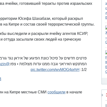
ва ячейки, готовившей теракты против израильских
территории Юсефа Шахабази, который раскрыл
в на Кипре и состав своей террористической группы.
ужбы выследили и раскрыли ячейку агентов КСИР,
 и оттуда засылали своих людей на греческую
פרטים חדשים על סיכול כוונת הפיגוע של איראן נגד גורמ
@yanircozin
המתנקש האיראני וגבה ממנו עדות מצולמת • צפו:
pic.twitter.com/wvMOG4prhH
1/2:
3
тян на Кипре местные СМИ
сообщили
в начале