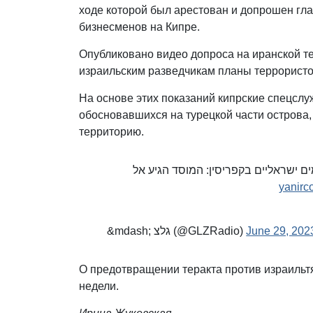
ходе которой был арестован и допрошен гла
бизнесменов на Кипре.
Опубликовано видео допроса на иранской 
израильским разведчикам планы террористо
На основе этих показаний кипрские спецсл
обосновавшихся на турецкой части острова,
территорию.
ים ישראליים בקפריסין: המוסד הגיע אל
&mdash; גלצ (@GLZRadio)
June 29, 202
О предотвращении теракта против израиль
недели.