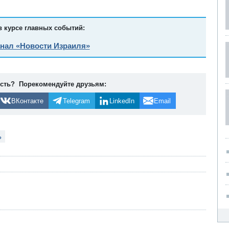
в курсе главных событий:
анал «Новости Израиля»
ость? Порекомендуйте друзьям:
ВКонтакте
Telegram
LinkedIn
Email
ь