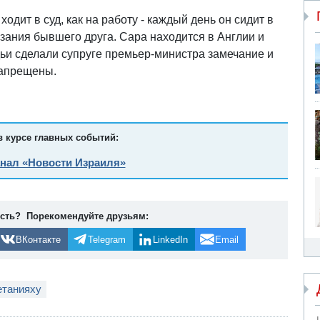
одит в суд, как на работу - каждый день он сидит в
зания бывшего друга. Сара находится в Англии и
дьи сделали супруге премьер-министра замечание и
запрещены.
в курсе главных событий:
анал «Новости Израиля»
ость? Порекомендуйте друзьям:
ВКонтакте
Telegram
LinkedIn
Email
етанияху