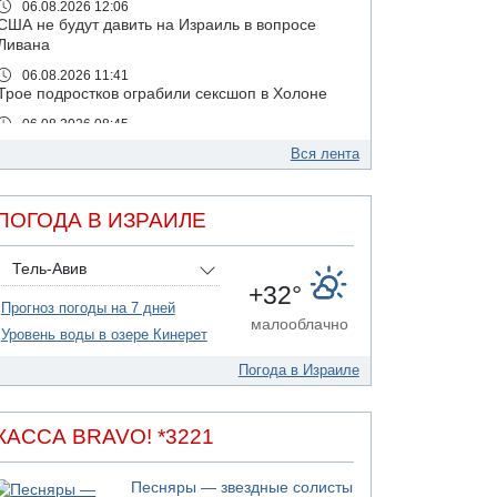
06.08.2026 12:06
США не будут давить на Израиль в вопросе
Ливана
06.08.2026 11:41
Трое подростков ограбили сексшоп в Холоне
06.08.2026 08:45
Взрыв в Северном Тель-Авиве
Вся лента
06.08.2026 08:11
Украинская атака на российский НПЗ
ПОГОДА В ИЗРАИЛЕ
05.08.2026 18:30
Израиль провел испытания системы
противоракетной обороны "Хец"
Тель-Авив
+32°
05.08.2026 18:28
Прогноз погоды на 7 дней
МАДА призывает израильтян срочно сдавать
малооблачно
кровь
Уровень воды в озере Кинерет
05.08.2026 17:00
Погода в Израиле
Бывший посол Израиля в ООН Гилад Эрдан
объявит в четверг о создании новой
политической партии
КАССА BRAVO! *3221
05.08.2026 13:49
На севере Израиля на берег выбросило тело
Песняры — звездные солисты