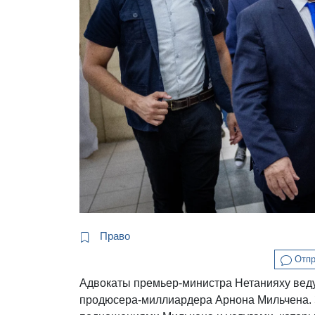
Право
Отпр
Адвокаты премьер-министра Нетанияху веду
продюсера-миллиардера Арнона Мильчена. 