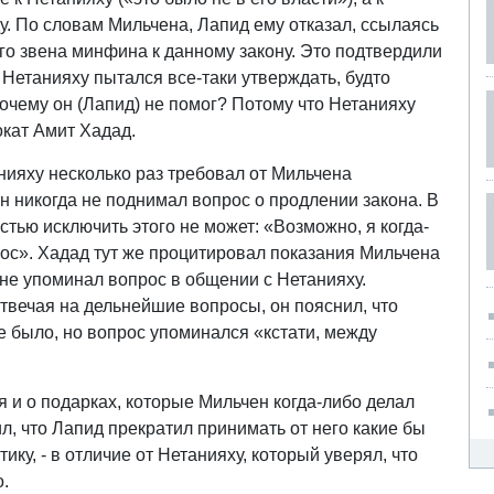
. По словам Мильчена, Лапид ему отказал, ссылаясь
о звена минфина к данному закону. Это подтвердили
т Нетанияху пытался все-таки утверждать, будто
почему он (Лапид) не помог? Потому что Нетанияху
окат Амит Хадад.
нияху несколько раз требовал от Мильчена
он никогда не поднимал вопрос о продлении закона. В
остью исключить этого не может: «Возможно, я когда-
рос». Хадад тут же процитировал показания Мильчена
 не упоминал вопрос в общении с Нетанияху.
Отвечая на дельнейшие вопросы, он пояснил, что
е было, но вопрос упоминался «кстати, между
 и о подарках, которые Мильчен когда-либо делал
л, что Лапид прекратил принимать от него какие бы
ику, - в отличие от Нетанияху, который уверял, что
о.