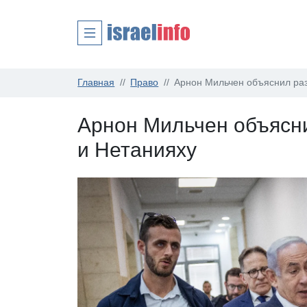
Главная
Право
Арнон Мильчен объяснил ра
Арнон Мильчен объясн
и Нетанияху