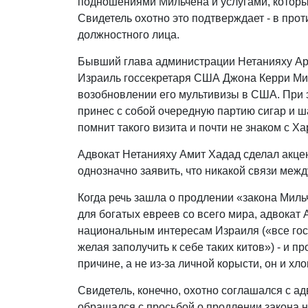
подношениями Мильчена и услугами, которые
Свидетель охотно это подтверждает - в про
должностного лица.
Бывший глава администрации Нетанияху Ари 
Израиль госсекретаря США Джона Керри Мил
возобновлении его мультивизы в США. При э
принес с собой очередную партию сигар и ш
помнит такого визита и почти не знаком с Ха
Адвокат Нетанияху Амит Хадад сделал акцен
однозначно заявить, что никакой связи меж
Когда речь зашла о продлении «закона Мил
для богатых евреев со всего мира, адвокат
национальным интересам Израиля («все гос
желая заполучить к себе таких китов») - и п
причине, а не из-за личной корысти, он и хл
Свидетель, конечно, охотно соглашался с а
обращался с просьбой о продлении закона не 