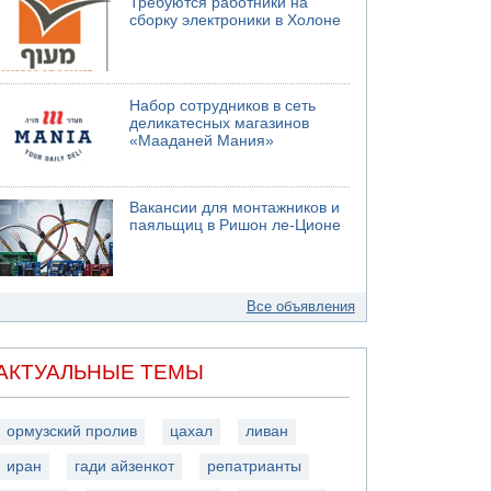
Требуются работники на
сборку электроники в Холоне
Набор сотрудников в сеть
деликатесных магазинов
«Мааданей Мания»
Вакансии для монтажников и
паяльщиц в Ришон ле-Ционе
Все объявления
АКТУАЛЬНЫЕ ТЕМЫ
ормузский пролив
цахал
ливан
иран
гади айзенкот
репатрианты