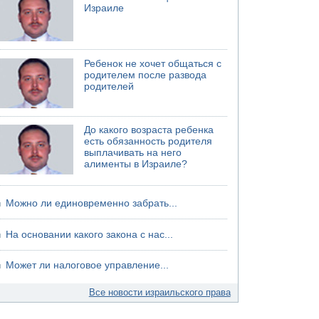
75-летний мужчина получил тяжелые
Израиле
ножевые ранения в результате нападения на
улице Левински в Тель-Авиве
Ребенок не хочет общаться с
родителем после развода
родителей
До какого возраста ребенка
есть обязанность родителя
выплачивать на него
алименты в Израиле?
Можно ли единовременно забрать...
На основании какого закона с нас...
Может ли налоговое управление...
Все новости израильского права