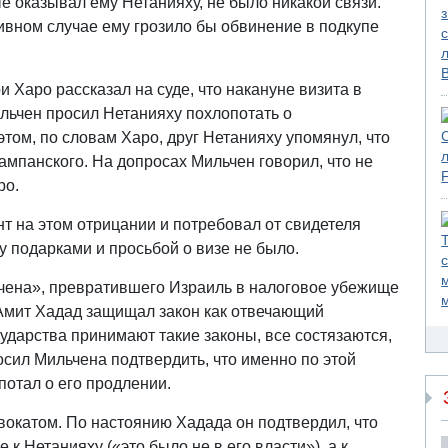
 оказывал ему Нетанияху, не было никакой связи.
тивном случае ему грозило бы обвинение в подкупе
Харо рассказал на суде, что накануне визита в
ьчен просил Нетанияху похлопотать о
том, по словам Харо, друг Нетанияху упомянул, что
ампанского. На допросах Мильчен говорил, что не
ро.
т на этом отрицании и потребовал от свидетеля
ду подарками и просьбой о визе не было.
ьчена», превратившего Израиль в налоговое убежище
 Амит Хадад защищал закон как отвечающий
ударства принимают такие законы, все состязаются,
росил Мильчена подтвердить, что именно по этой
опотал о его продлении.
двокатом. По настоянию Хадада он подтвердил, что
к Нетанияху («это было не в его власти»), а к