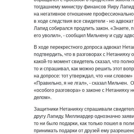
тогдашнему министру финансов Яиру Лапиду
на негативное отношение профессиональног
в ходе следствия все свидетели - но адвока
Лапид собирался продлить закон. «Знаете, 
его уволил», - сообщил Мильчену и суду адв
В ходе перекрестного допроса адвокат Нета
подтвердить, что в разговорах с Нетанияху 
какой-то момент свидетель сказал, что полн
то и спрашивал, как можно решить этот воп
на допросе: тот утверждал, что «ни словом»
«Правильно, я не лгал», - сказал Мильчен. 
«особого разговора» о законе с Нетанияху н
делом».
Защитники Нетанияху спрашивали свидетеля
другу Лапиду. Миллиардер однозначно заяви
то ни было подарки, как только пошел в полит
принимать подарки от друзей ему разрешен