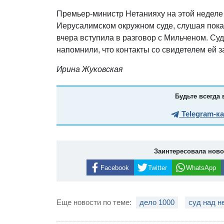
Премьер-министр Нетанияху на этой неделе х
Иерусалимском окружном суде, слушая пока
вчера вступила в разговор с Мильченом. Су
напомнили, что контакты со свидетелем ей 
Ирина Жуковская
Будьте всегда 
Telegram-к
Заинтересовала нов
Facebook
Twitter
WhatsApp
Еще новости по теме:
дело 1000
суд над н