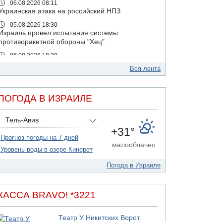
06.08.2026 08:11
Украинская атака на российский НПЗ
05.08.2026 18:30
Израиль провел испытания системы
противоракетной обороны "Хец"
05.08.2026 18:28
МАДА призывает израильтян срочно сдавать
Вся лента
кровь
05.08.2026 17:00
Бывший посол Израиля в ООН Гилад Эрдан
ПОГОДА В ИЗРАИЛЕ
объявит в четверг о создании новой
политической партии
Тель-Авив
05.08.2026 13:49
+31°
На севере Израиля на берег выбросило тело
Прогноз погоды на 7 дней
малооблачно
05.08.2026 13:32
Уровень воды в озере Кинерет
В России горят новые склады
Погода в Израиле
05.08.2026 10:19
Хуситы сообщают об атаке по Саудовскому
танкеру
КАССА BRAVO! *3221
05.08.2026 10:16
Левые активисты пытались ворваться в офис
"Религиозного сионизма"
Театр У Никитских Ворот