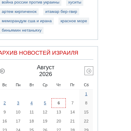
война россии против украины
хуситы
артем кирпиченок
итамар бер-гвир
меморандум сша и ирана
красное море
биньямин нетаньяху
АРХИВ НОВОСТЕЙ ИЗРАИЛЯ
Август
2026
Вс
Пн
Вт
Ср
Чт
Пт
Сб
1
2
3
4
5
6
7
8
9
10
11
12
13
14
15
16
17
18
19
20
21
22
23
24
25
26
27
28
29