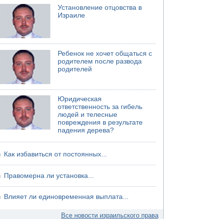
Установление отцовства в
04.08.2026 12:29
Израиле
Малыш обварился супом в Бней-Браке
Ребенок не хочет общаться с
родителем после развода
родителей
Юридическая
ответственность за гибель
людей и телесные
повреждения в результате
падения дерева?
Как избавиться от постоянных...
Правомерна ли установка...
Влияет ли единовременная выплата...
Все новости израильского права