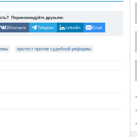
ость? Порекомендуйте друзьям:
ВКонтакте
Telegram
LinkedIn
Email
темы
протест против судебной реформы