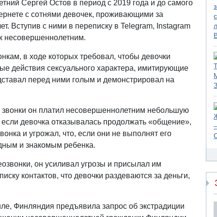
тний Сергей Остов в период с 2019 года и до самого
тернете с сотнями девочек, проживающими за
ет. Вступив с ними в переписку в Telegram, Instagram
е к несовершеннолетним.
онкам, в ходе которых требовал, чтобы девочки
ые действия сексуального характера, имитирующие
едставал перед ними голым и демонстрировал на
ые звонки он платил несовершеннолетним небольшую
, если девочка отказывалась продолжать «общение»,
онка и угрожал, что, если они не выполнят его
одным и знакомым ребенка.
еозвонки, он усиливал угрозы и присылал им
иску контактов, что девочки раздеваются за деньги,
ле, Финляндия предъявила запрос об экстрадиции