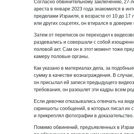
Согласно обвинительному заключению, 27-ле
ареста в январе 2023 года знакомился в ин
пределами Израиля, в возрасте от 10 до 17 л
или других соцсетях, он втирался в довери
Затем от переписок он переходил к видеозв
раздевались и совершали с собой изощренн
половой акт. Сам он в этот момент тоже пр
камеру половые органы.
Как указано в материалах дела, за подобн
сумму в качестве вознаграждения. В случае
он присылал ей записи предыдущего видеозв
требования, он разошлет эти кадры всем р
Если девочки отказывались отвечать на вид
скриншоты сообщений, в которых писал их сп
и прикреплял фотографии в доказательство.
Помимо обвинений, предъявленных в Израи