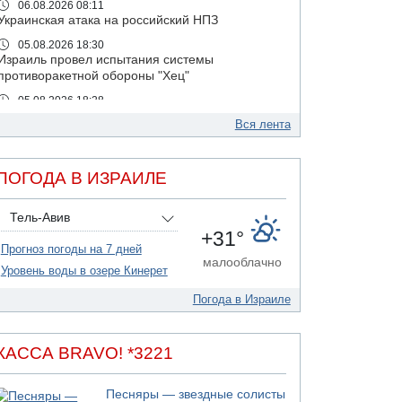
06.08.2026 08:11
Украинская атака на российский НПЗ
05.08.2026 18:30
Израиль провел испытания системы
противоракетной обороны "Хец"
05.08.2026 18:28
МАДА призывает израильтян срочно сдавать
Вся лента
кровь
05.08.2026 17:00
Бывший посол Израиля в ООН Гилад Эрдан
ПОГОДА В ИЗРАИЛЕ
объявит в четверг о создании новой
политической партии
Тель-Авив
05.08.2026 13:49
+31°
На севере Израиля на берег выбросило тело
Прогноз погоды на 7 дней
малооблачно
05.08.2026 13:32
Уровень воды в озере Кинерет
В России горят новые склады
Погода в Израиле
05.08.2026 10:19
Хуситы сообщают об атаке по Саудовскому
танкеру
КАССА BRAVO! *3221
05.08.2026 10:16
Левые активисты пытались ворваться в офис
"Религиозного сионизма"
Песняры — звездные солисты