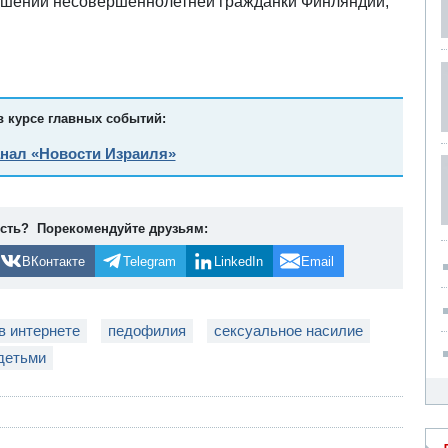
ношении несовершеннолетней гражданки Финляндии,
в курсе главных событий:
анал «Новости Израиля»
ость? Порекомендуйте друзьям:
ВКонтакте
Telegram
LinkedIn
Email
в интернете
педофилия
сексуальное насилие
детьми