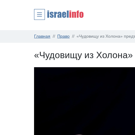
Главная
Право
«Чудовищу из Холона» пред
«Чудовищу из Холона»