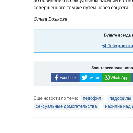
по обвинению в сексуальном насилии в от
совершенного тем же путем через соцсети.
Ольга Божкова
Будьте всегда 
Telegram-к
Заинтересовала нов
Facebook
Twitter
WhatsApp
Еще новости по теме:
педофил
педофилы 
сексуальные домогательства
насилие над 