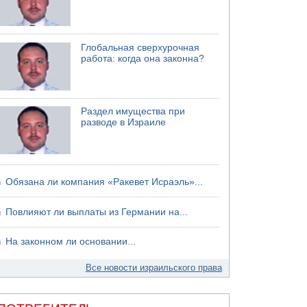
04.08.2026 12:29
Малыш обварился супом в Бней-Браке
Глобальная сверхурочная
работа: когда она законна?
Раздел имущества при
разводе в Израиле
Обязана ли компания «Ракевет Исраэль»...
Повлияют ли выплаты из Германии на...
На законном ли основании...
Все новости израильского права