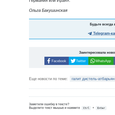
Германия или Иран».
Ольга Бакушинская
Будьте всегда 
Telegram-к
Заинтересовала нов
Facebook
Twitter
WhatsApp
Еще новости по теме:
галит дистель-атбарьян
Заметили ошибку в тексте?
Выделите текст мышью и нажмите
+
Ctrl
Enter