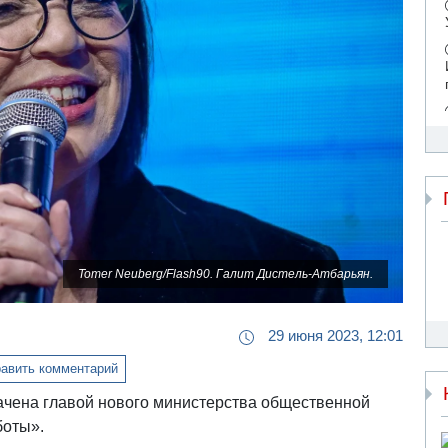
Tomer Neuberg/Flash90. Галит Дистель-Атбарьян.
29 июня 2023, 12:01
авить комментарий
ачена главой нового министерства общественной
боты».