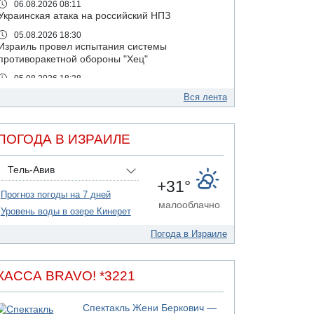
06.08.2026 08:11
Украинская атака на российский НПЗ
05.08.2026 18:30
Израиль провел испытания системы
противоракетной обороны "Хец"
05.08.2026 18:28
МАДА призывает израильтян срочно сдавать
Вся лента
кровь
05.08.2026 17:00
Бывший посол Израиля в ООН Гилад Эрдан
ПОГОДА В ИЗРАИЛЕ
объявит в четверг о создании новой
политической партии
Тель-Авив
05.08.2026 13:49
+31°
На севере Израиля на берег выбросило тело
Прогноз погоды на 7 дней
малооблачно
05.08.2026 13:32
Уровень воды в озере Кинерет
В России горят новые склады
Погода в Израиле
05.08.2026 10:19
Хуситы сообщают об атаке по Саудовскому
танкеру
КАССА BRAVO! *3221
05.08.2026 10:16
Левые активисты пытались ворваться в офис
"Религиозного сионизма"
Спектакль Жени Беркович —