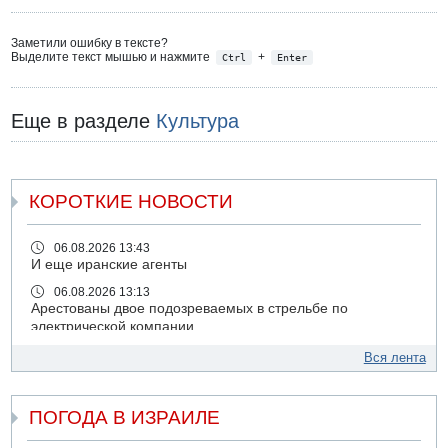
Заметили ошибку в тексте?
Выделите текст мышью и нажмите
+
Ctrl
Enter
Еще в разделе
Культура
КОРОТКИЕ НОВОСТИ
06.08.2026 13:43
И еще иранские агенты
06.08.2026 13:13
Арестованы двое подозреваемых в стрельбе по
электрической компании
06.08.2026 13:07
Вся лента
Возле Кирьят-Арбы пожар на местности
06.08.2026 12:06
ПОГОДА В ИЗРАИЛЕ
США не будут давить на Израиль в вопросе Ливана
06.08.2026 11:41