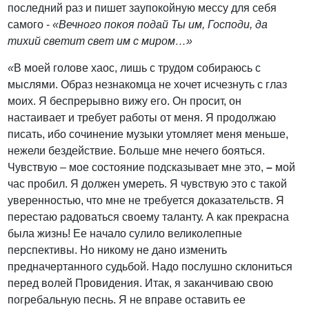
последний раз и пишет заупокойную мессу для себя
самого -
«Вечного покоя подай Ты им, Господи, да
тихий светит свет им с миром…»
«
В моей голове хаос, лишь с трудом собираюсь с
мыслями. Образ незнакомца не хочет исчезнуть с глаз
моих. Я беспрерывно вижу его. Он просит, он
настаивает и требует работы от меня. Я продолжаю
писать, ибо сочинение музыки утомляет меня меньше,
нежели бездействие. Больше мне нечего бояться.
Чувствую –
мое состояние подсказывает мне это,
–
мой
час пробил. Я должен умереть. Я чувствую это с такой
уверенностью, что мне не требуется доказательств. Я
перестаю радоваться своему таланту. А как прекрасна
была жизнь! Ее начало сулило великолепные
перспективы. Но никому не дано изменить
предначертанного судьбой. Надо послушно склониться
перед волей Провидения. Итак, я заканчиваю свою
погребальную песнь. Я не вправе оставить ее