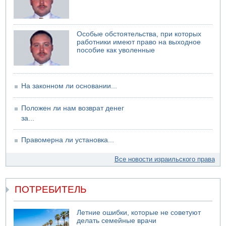
И еще иранские агенты
06.08.2026 13:13
Арестованы двое подозреваемых в стрельбе по
Особые обстоятельства, при которых
электрической компании
работники имеют право на выходное
пособие как уволенные
06.08.2026 13:07
Возле Кирьят-Арбы пожар на местности
На законном ли основании...
Положен ли нам возврат денег
за...
Правомерна ли установка...
Все новости израильского права
ПОТРЕБИТЕЛЬ
Летние ошибки, которые не советуют
делать семейные врачи