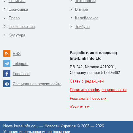
Политика
Технологии
Экономика
В мире
Право
Калейдоскоп
Происшествия
Трибуна
Культура
Разработчик и владелец
RSS
InterLink Info Ltd
Telegram
PB 242, Netanya 4210201,
Company number 512805862
Facebook
Связь с редакцией
Специальная версия сайта
Политика конфиденциальности
Реклама в Новостях
פרסמו אצלנו
News.IsraelInfo.co.il — Новости Израиля © 2003 —
2026
Условия использования информации
.