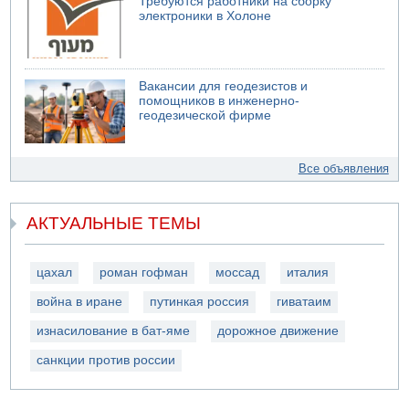
Требуются работники на сборку
электроники в Холоне
Вакансии для геодезистов и
помощников в инженерно-
геодезической фирме
Все объявления
АКТУАЛЬНЫЕ ТЕМЫ
цахал
роман гофман
моссад
италия
война в иране
путинкая россия
гиватаим
изнасилование в бат-яме
дорожное движение
санкции против россии