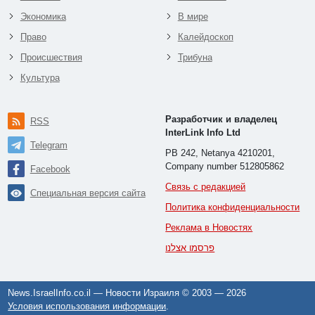
Экономика
В мире
Право
Калейдоскоп
Происшествия
Трибуна
Культура
Разработчик и владелец
RSS
InterLink Info Ltd
Telegram
PB 242, Netanya 4210201,
Company number 512805862
Facebook
Связь с редакцией
Специальная версия сайта
Политика конфиденциальности
Реклама в Новостях
פרסמו אצלנו
News.IsraelInfo.co.il — Новости Израиля © 2003 —
2026
Условия использования информации
.