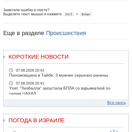
Заметили ошибку в тексте?
Выделите текст мышью и нажмите
+
Ctrl
Enter
Еще в разделе
Происшествия
КОРОТКИЕ НОВОСТИ
07.08.2026 20:43
Поножовщина в Тайбе: 3 мужчин серьезно ранены
07.08.2026 20:41
Ynet: "Хизбалла" запустила БПЛА со взрывчаткой по
силам ЦАХАЛ
07.08.2026 19:16
Вся лента
ДТП в Ашдоде: тяжело ранены двое маленьких детей
07.08.2026 19:14
ПОГОДА В ИЗРАИЛЕ
Скончался водитель, врезавшийся в стену в
Иерусалиме