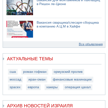
Вакансии для монтажников и паяльщиц
в Ришон ле-Ционе
Вакансия сварщика/слесаря-сборщика
в компанию А.Ц.М в Хайфе
Все объявления
АКТУАЛЬНЫЕ ТЕМЫ
сша
роман гофман
ормузский пролив
моссад
иран-оман
финансовые махинации
spacex
европа
хакеры
операция цахал
АРХИВ НОВОСТЕЙ ИЗРАИЛЯ