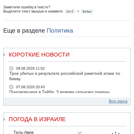
Заметили ошибку в тексте?
Выделите текст мышью и нажмите
+
Ctrl
Enter
Еще в разделе
Политика
КОРОТКИЕ НОВОСТИ
08.08.2026 11:02
Трое убитых в результате российской ракетной атаки по
Киеву
07.08.2026 20:43
Поножовщина в Тайбе: 3 мужчин серьезно ранены
07.08.2026 20:41
Вся лента
Ynet: "Хизбалла" запустила БПЛА со взрывчаткой по
силам ЦАХАЛ
ПОГОДА В ИЗРАИЛЕ
07.08.2026 19:16
ДТП в Ашдоде: тяжело ранены двое маленьких детей
07.08.2026 19:14
Тель-Авив