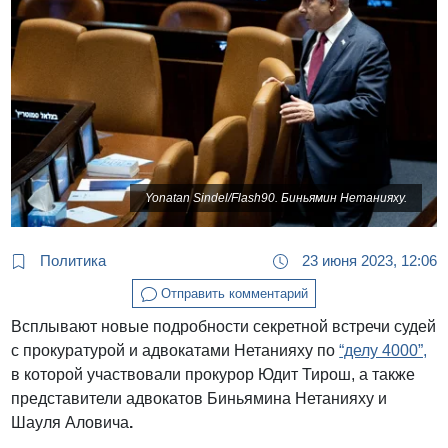
Yonatan Sindel/Flash90. Биньямин Нетанияху.
Политика
23 июня 2023, 12:06
Отправить комментарий
Всплывают новые подробности секретной встречи судей
с прокуратурой и адвокатами Нетанияху по
“делу 4000”,
в которой участвовали прокурор Юдит Тирош, а также
представители адвокатов Биньямина Нетанияху и
Шауля Аловича
.