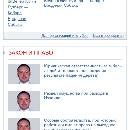
Вечер Юлии Рутберг — Кабаре
Бродячая Собака
04.08.2026 18:17
75-летний мужчина получил тяжелые ножевые ранения
в результате нападения на улице Левински в Тель-
Авиве
04.08.2026 13:48
Американцы за пять месяцев израсходовали почти все
Для организаций и клубов
Все мероприятия
запасы ракет
04.08.2026 13:12
ЗАКОН И ПРАВО
Ракетная атака на судно вблизи Омана
04.08.2026 12:29
Малыш обварился супом в Бней-Браке
Юридическая ответственность за гибель
людей и телесные повреждения в
04.08.2026 10:13
результате падения дерева?
Троих подростков унесло течением на Кинерете
Раздел имущества при разводе в
Израиле
Особые обстоятельства, при которых
работники имеют право на выходное
пособие как уволенные