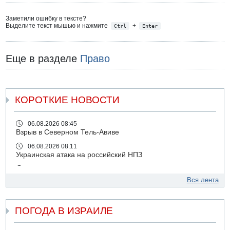
Заметили ошибку в тексте?
Выделите текст мышью и нажмите
+
Ctrl
Enter
Еще в разделе
Право
КОРОТКИЕ НОВОСТИ
06.08.2026 08:45
Взрыв в Северном Тель-Авиве
06.08.2026 08:11
Украинская атака на российский НПЗ
05.08.2026 18:30
Израиль провел испытания системы противоракетной
Вся лента
обороны "Хец"
05.08.2026 18:28
ПОГОДА В ИЗРАИЛЕ
МАДА призывает израильтян срочно сдавать кровь
05.08.2026 17:00