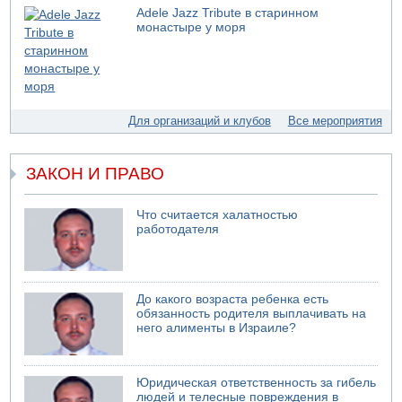
Adele Jazz Tribute в старинном
06.08.2026 08:11
монастыре у моря
Украинская атака на российский НПЗ
05.08.2026 18:30
Израиль провел испытания системы противоракетной
обороны "Хец"
05.08.2026 18:28
Для организаций и клубов
Все мероприятия
МАДА призывает израильтян срочно сдавать кровь
05.08.2026 17:00
ЗАКОН И ПРАВО
Бывший посол Израиля в ООН Гилад Эрдан объявит в
четверг о создании новой политической партии
Что считается халатностью
работодателя
До какого возраста ребенка есть
обязанность родителя выплачивать на
него алименты в Израиле?
Юридическая ответственность за гибель
людей и телесные повреждения в