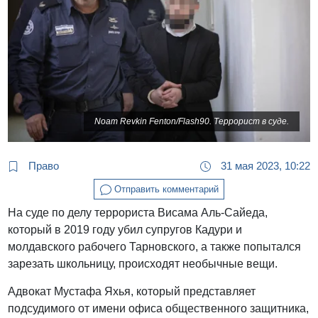
Noam Revkin Fenton/Flash90. Террорист в суде.
Право
31 мая 2023, 10:22
Отправить комментарий
На суде по делу террориста Висама Аль-Сайеда,
который в 2019 году убил супругов Кадури и
молдавского рабочего Тарновского, а также попытался
зарезать школьницу, происходят необычные вещи.
Адвокат Мустафа Яхья, который представляет
подсудимого от имени офиса общественного защитника,