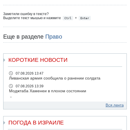
Заметили ошибку в тексте?
Выделите текст мышью и нажмите
+
Ctrl
Enter
Еще в разделе
Право
КОРОТКИЕ НОВОСТИ
07.08.2026 13:47
Ливанская армия сообщила о ранении солдата
07.08.2026 13:39
Моджтаба Хаменеи в плохом состоянии
07.08.2026 11:55
Министр обороны ушел с заседания кабинета на
Вся лента
свадьбу
07.08.2026 11:05
ПОГОДА В ИЗРАИЛЕ
Саудовская Аравия опасается нападения хуситов и
иракских ополченцев