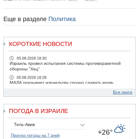
Еще в разделе
Политика
КОРОТКИЕ НОВОСТИ
05.08.2026 18:30
Израиль провел испытания системы противоракетной
обороны "Хец"
05.08.2026 18:28
МАДА призывает израильтян срочно сдавать кровь
05.08.2026 17:00
Вся лента
Бывший посол Израиля в ООН Гилад Эрдан объявит в
четверг о создании новой политической партии
ПОГОДА В ИЗРАИЛЕ
05.08.2026 13:49
На севере Израиля на берег выбросило тело
05.08.2026 13:32
Тель-Авив
В России горят новые склады
+26°
Прогноз погоды на 7 дней
05.08.2026 10:19