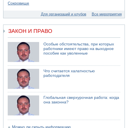
04.08.2026 13:12
Ракетная атака на судно вблизи Омана
Для организаций и клубов
Все мероприятия
04.08.2026 12:29
Малыш обварился супом в Бней-Браке
ЗАКОН И ПРАВО
04.08.2026 10:13
Троих подростков унесло течением на Кинерете
Особые обстоятельства, при которых
04.08.2026 08:45
работники имеют право на выходное
Атака на склады в Подмосковье и Ленинградской
пособие как уволенные
области
04.08.2026 06:53
Суд "Ликуда" отменил решение конференции партии
Что считается халатностью
работодателя
04.08.2026 06:10
Пожар в квартире в Ашдоде
Глобальная сверхурочная работа: когда
она законна?
Можно ли скрыть информацию