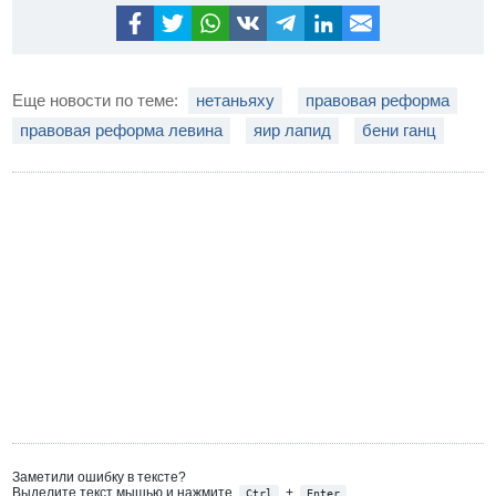
Еще новости по теме:
нетаньяху
правовая реформа
правовая реформа левина
яир лапид
бени ганц
Заметили ошибку в тексте?
Выделите текст мышью и нажмите
+
Ctrl
Enter