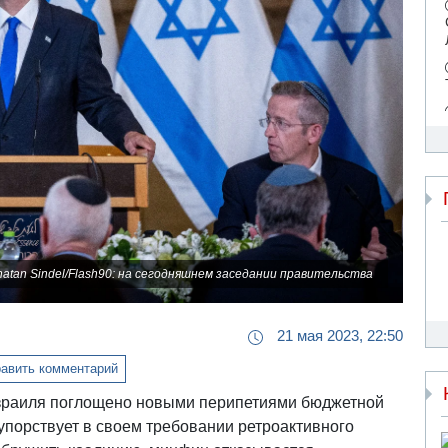
natan Sindel/Flash90: на сегодняшнем заседании правительства
21 мая 2023, 22:50
авить комментарий
зраиля поглощено новыми перипетиями бюджетной
упорствует в своем требовании ретроактивного