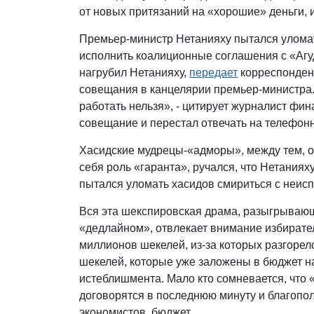
от новых притязаний на «хорошие» деньги,
Премьер-министр Нетанияху пытался улома
исполнить коалиционные соглашения с «Агуд
нагрубил Нетанияху,
передает
корреспонден
совещания в канцелярии премьер-министра. 
работать нельзя», - цитирует журналист фин
совещание и перестал отвечать на телефон
Хасидские мудрецы-«адморы», между тем, от
себя роль «гаранта», ручался, что Нетания
пытался уломать хасидов смириться с неис
Вся эта шекспировская драма, разыгрываю
«дедлайном», отвлекает внимание избирател
миллионов шекелей, из-за которых разгорел
шекелей, которые уже заложены в бюджет на
истеблишмента. Мало кто сомневается, что
договорятся в последнюю минуту и благопо
экономистов, бюджет.