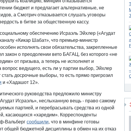
обрушить коалицию, минфин отказывается
тении бюджет и предлагает альтернативные, не
идов, а Смотрич отказывается слушать уговоры
ердость в битве за общественную кассу.
и социальному обеспечению Исраэль Эйхлер («Агудат
каналу «Кикар Шабат», что премьер-министр
пособен исполнять свои обязательства, закрепленные
л закон о преодолении вето БАГАЦ, без которого «не
дим» от призыва, а теперь не исполняет и
вопрос ведущего, есть ли у партии выбор, Эйхлер
т стать досрочные выборы, то есть прямо пригрозил
и
и «Хадашот 12».
итического руководства предложило министру
«Агудат Исраэль», неслыханную вещь - право самому
уемых партией, и перебрасывать средства из одной
тей, касающихся «харедим». Корреспонденты
аф-Вальберг
сообщили
, что в минфине готовы
от общей бюджетной дисциплины в обмен на их отказ