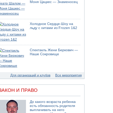
05.08.2026 13:32
Моня Цацкес — Знаменосец
В России горят новые склады
05.08.2026 10:19
Хуситы сообщают об атаке по Саудовскому
танкеру
Холодное Сердце-Шоу на
05.08.2026 10:16
льду с хитами из Frozen 1&2
Левые активисты пытались ворваться в офис
"Религиозного сионизма"
05.08.2026 06:42
В Дубае поднимается дым над портом
Спектакль Жени Беркович —
05.08.2026 06:41
Наше Сокровище
Еще один меморандум для Ирана
Для организаций и клубов
Все мероприятия
ЗАКОН И ПРАВО
До какого возраста ребенка
есть обязанность родителя
выплачивать на него