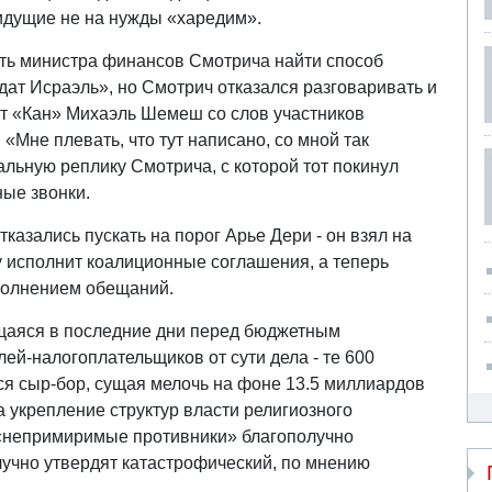
 идущие не на нужды «харедим».
ть министра финансов Смотрича найти способ
ат Исраэль», но Смотрич отказался разговаривать и
т «Кан» Михаэль Шемеш со слов участников
«Мне плевать, что тут написано, со мной так
альную реплику Смотрича, с которой тот покинул
ные звонки.
казались пускать на порог Арье Дери - он взял на
ху исполнит коалиционные соглашения, а теперь
полнением обещаний.
щаяся в последние дни перед бюджетным
ей-налогоплательщиков от сути дела - те 600
ся сыр-бор, сущая мелочь на фоне 13.5 миллиардов
 укрепление структур власти религиозного
 «непримиримые противники» благополучно
лучно утвердят катастрофический, по мнению