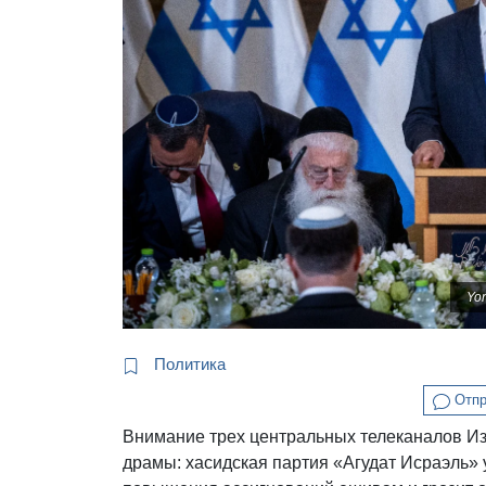
Yo
Политика
Отпр
Внимание трех центральных телеканалов И
драмы: хасидская партия «Агудат Исраэль» 