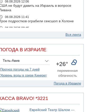
06.08.2026 12:06
США не будут давить на Израиль в вопросе
Ливана
06.08.2026 11:41
Трое подростков ограбили сексшоп в Холоне
06.08.2026 08:45
Взрыв в Северном Тель-Авиве
Вся лента
06.08.2026 08:11
Украинская атака на российский НПЗ
ПОГОДА В ИЗРАИЛЕ
05.08.2026 18:30
Израиль провел испытания системы
противоракетной обороны "Хец"
Тель-Авив
+26°
05.08.2026 18:28
Прогноз погоды на 7 дней
МАДА призывает израильтян срочно сдавать
переменная
кровь
Уровень воды в озере Кинерет
облачность
05.08.2026 17:00
Погода в Израиле
Бывший посол Израиля в ООН Гилад Эрдан
объявит в четверг о создании новой
политической партии
КАССА BRAVO! *3221
05.08.2026 13:49
На севере Израиля на берег выбросило тело
Еврейский Театр Шалом —