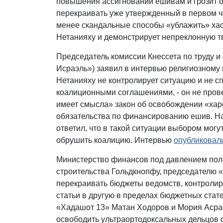
повышения ассигнований ешивам и грозит 
перекраивать уже утвержденный в первом ч
менее скандальные способы «ублажить» хас
Нетанияху и демонстрирует непреклонную тв
Председатель комиссии Кнессета по труду 
Исраэль») заявил в интервью религиозному 
Нетанияху не контролирует ситуацию и не с
коалиционными соглашениями, - он не прове
имеет смысла» закон об освобождении «харе
обязательства по финансированию ешив. На 
ответил, что в такой ситуации выбором могу
обрушить коалицию. Интервью
опубликовал
Министерство финансов под давлением пол
строительства Гольдкнопфу, председателю 
перекраивать бюджеты ведомств, контролир
статьи в другую в пределах бюджетных ста
«Хадашот 13» Матан Ходоров и Мория Аср
освободить ультраортодоксальных дельцов 