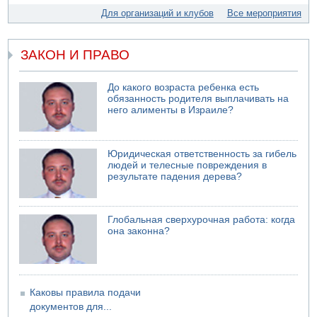
Левые активисты пытались ворваться в офис
Для организаций и клубов
Все мероприятия
"Религиозного сионизма"
05.08.2026 06:42
В Дубае поднимается дым над портом
ЗАКОН И ПРАВО
05.08.2026 06:41
Еще один меморандум для Ирана
До какого возраста ребенка есть
обязанность родителя выплачивать на
него алименты в Израиле?
Юридическая ответственность за гибель
людей и телесные повреждения в
результате падения дерева?
Глобальная сверхурочная работа: когда
она законна?
Каковы правила подачи
документов для...