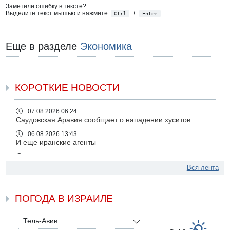
Заметили ошибку в тексте?
Выделите текст мышью и нажмите
+
Ctrl
Enter
Еще в разделе
Экономика
КОРОТКИЕ НОВОСТИ
07.08.2026 06:24
Саудовская Аравия сообщает о нападении хуситов
06.08.2026 13:43
И еще иранские агенты
06.08.2026 13:13
Арестованы двое подозреваемых в стрельбе по
Вся лента
электрической компании
06.08.2026 13:07
ПОГОДА В ИЗРАИЛЕ
Возле Кирьят-Арбы пожар на местности
06.08.2026 12:06
США не будут давить на Израиль в вопросе Ливана
Тель-Авив