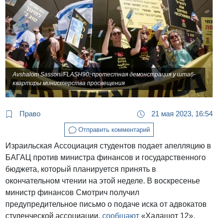
Avshalom Sassoni/FLASH90: протестная демонстрация у штаб-
квартиры министерства просвещения
Право
21 мая 2023, 16:54
Отправить комментарий
Израильская Ассоциация студентов подает апелляцию в
БАГАЦ против министра финансов и государственного
бюджета, который планируется принять в
окончательном чтении на этой неделе. В воскресенье
министр финансов Смотрич получил
предупредительное письмо о подаче иска от адвокатов
студенческой ассоциации,
сообщают
«Хадашот 12».