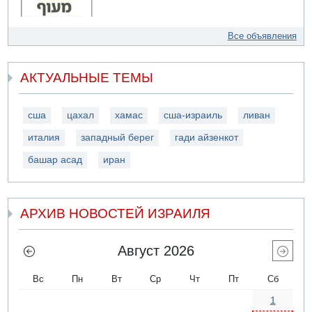
Все объявления
АКТУАЛЬНЫЕ ТЕМЫ
сша
цахал
хамас
сша-израиль
ливан
италия
западный берег
гади айзенкот
башар асад
иран
АРХИВ НОВОСТЕЙ ИЗРАИЛЯ
Август 2026
Вс
Пн
Вт
Ср
Чт
Пт
Сб
1