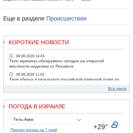
Еще в разделе
Происшествия
КОРОТКИЕ НОВОСТИ
08.08.2026 14:43
Тело мужчины обнаружено сегодня на открытой
местности недалеко от Реховота
08.08.2026 11:02
Трое убитых в результате российской ракетной атаки по
Киеву
Вся лента
07.08.2026 20:43
Поножовщина в Тайбе: 3 мужчин серьезно ранены
ПОГОДА В ИЗРАИЛЕ
07.08.2026 20:41
Ynet: "Хизбалла" запустила БПЛА со взрывчаткой по
силам ЦАХАЛ
Тель-Авив
07.08.2026 19:16
+29°
ДТП в Ашдоде: тяжело ранены двое маленьких детей
Прогноз погоды на 7 дней