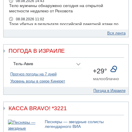
08.08.2026 14:43
Тело мужчины обнаружено сегодня на открытой
местности недалеко от Реховота
08.08.2026 11:02
Трое убитых в результате российской ракетной атаки по
Киеву
Вся лента
07.08.2026 20:43
Поножовщина в Тайбе: 3 мужчин серьезно ранены
ПОГОДА В ИЗРАИЛЕ
07.08.2026 20:41
Ynet: "Хизбалла" запустила БПЛА со взрывчаткой по
силам ЦАХАЛ
Тель-Авив
07.08.2026 19:16
+29°
ДТП в Ашдоде: тяжело ранены двое маленьких детей
Прогноз погоды на 7 дней
малооблачно
Уровень воды в озере Кинерет
07.08.2026 19:14
Скончался водитель, врезавшийся в стену в
Погода в Израиле
Иерусалиме
07.08.2026 17:57
Подозреваемый в домогательствах в хостеле - Гильбоа
КАССА BRAVO! *3221
Дахан
07.08.2026 17:55
Песняры — звездные солисты
Обнародовано имя полицейского, подозреваемого в
легендарного ВИА
коррупционных отношениях с Йоавом Элиаси