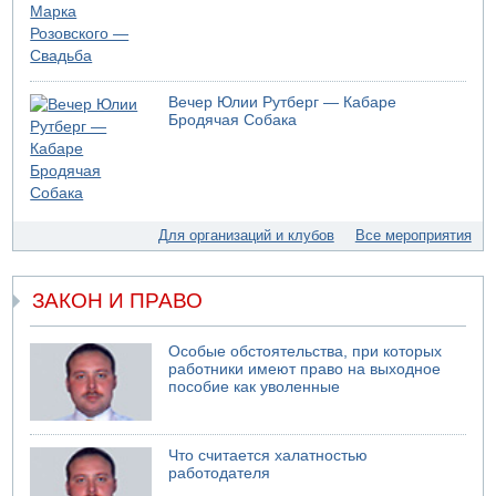
05.08.2026 10:19
Хуситы сообщают об атаке по Саудовскому танкеру
05.08.2026 10:16
Левые активисты пытались ворваться в офис
Вечер Юлии Рутберг — Кабаре
"Религиозного сионизма"
Бродячая Собака
05.08.2026 06:42
В Дубае поднимается дым над портом
05.08.2026 06:41
Еще один меморандум для Ирана
04.08.2026 20:31
Для организаций и клубов
Все мероприятия
Минздрав и Министерство экологии сообщили о
необычно высоком уровне загрязнения воды в девяти
реках и ручьях на севере страны
ЗАКОН И ПРАВО
04.08.2026 19:20
Шоссе 6 и участок шоссе 1 в восточном направлении в
Особые обстоятельства, при которых
районе Бейт-Шемеша вновь открыты для движения
работники имеют право на выходное
пособие как уволенные
04.08.2026 18:17
75-летний мужчина получил тяжелые ножевые ранения
в результате нападения на улице Левински в Тель-
Авиве
Что считается халатностью
работодателя