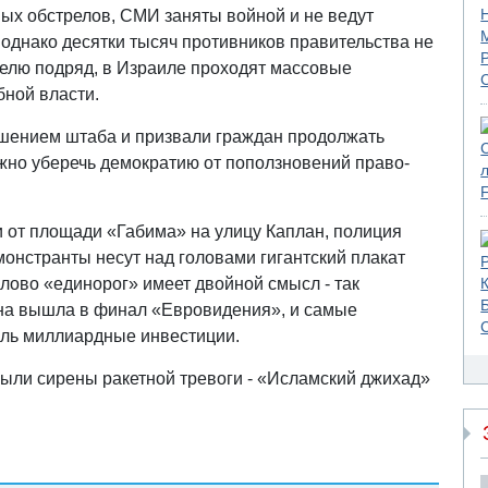
ных обстрелов, СМИ заняты войной и не ведут
однако десятки тысяч противников правительства не
еделю подряд, в Израиле проходят массовые
бной власти.
решением штаба и призвали граждан продолжать
ожно уберечь демократию от поползновений право-
 от площади «Габима» на улицу Каплан, полиция
онстранты несут над головами гигантский плакат
слово «единорог» имеет двойной смысл - так
 она вышла в финал «Евровидения», и самые
ль миллиардные инвестиции.
выли сирены ракетной тревоги - «Исламский джихад»