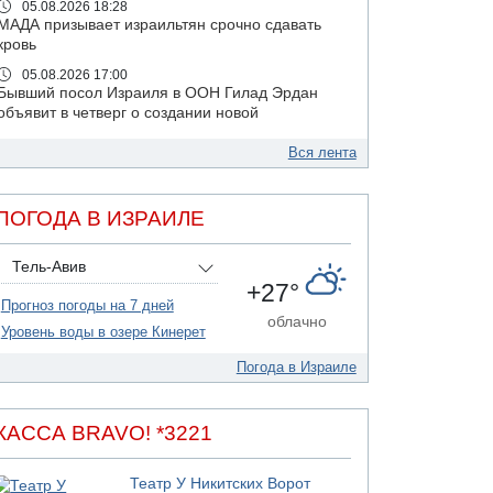
05.08.2026 18:28
МАДА призывает израильтян срочно сдавать
кровь
05.08.2026 17:00
Бывший посол Израиля в ООН Гилад Эрдан
объявит в четверг о создании новой
политической партии
Вся лента
05.08.2026 13:49
На севере Израиля на берег выбросило тело
05.08.2026 13:32
ПОГОДА В ИЗРАИЛЕ
В России горят новые склады
05.08.2026 10:19
Тель-Авив
Хуситы сообщают об атаке по Саудовскому
+27°
танкеру
Прогноз погоды на 7 дней
облачно
05.08.2026 10:16
Уровень воды в озере Кинерет
Левые активисты пытались ворваться в офис
"Религиозного сионизма"
Погода в Израиле
05.08.2026 06:42
В Дубае поднимается дым над портом
КАССА BRAVO! *3221
05.08.2026 06:41
Еще один меморандум для Ирана
Театр У Никитских Ворот