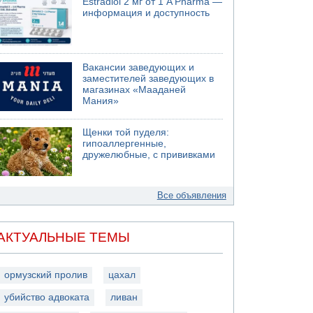
Estradiol 2 мг от 1 A Pharma —
информация и доступность
Вакансии заведующих и
заместителей заведующих в
магазинах «Мааданей
Мания»
Щенки той пуделя:
гипоаллергенные,
дружелюбные, с прививками
Все объявления
АКТУАЛЬНЫЕ ТЕМЫ
ормузский пролив
цахал
убийство адвоката
ливан