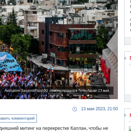
Avshalom Sassoni/Flash90: демонстрация в Тель-Авиве 13 мая
13 мая 2023, 21:50
авить комментарий
дняшний митинг на перекрестке Каплан, чтобы не