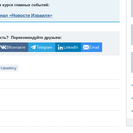
в курсе главных событий:
анал «Новости Израиля»
ость? Порекомендуйте друзьям:
ВКонтакте
Telegram
LinkedIn
Email
етанияху