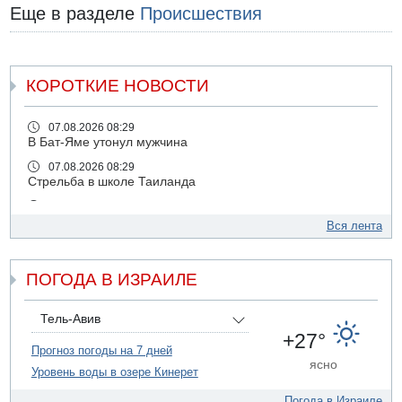
Еще в разделе
Происшествия
КОРОТКИЕ НОВОСТИ
07.08.2026 08:29
В Бат-Яме утонул мужчина
07.08.2026 08:29
Стрельба в школе Таиланда
07.08.2026 06:47
Недалеко от Бейт-Шемеша погиб велосипедист
Вся лента
07.08.2026 06:24
Саудовская Аравия сообщает о нападении хуситов
ПОГОДА В ИЗРАИЛЕ
06.08.2026 13:43
И еще иранские агенты
Тель-Авив
06.08.2026 13:13
+27°
Арестованы двое подозреваемых в стрельбе по
Прогноз погоды на 7 дней
электрической компании
ясно
Уровень воды в озере Кинерет
06.08.2026 13:07
Возле Кирьят-Арбы пожар на местности
Погода в Израиле