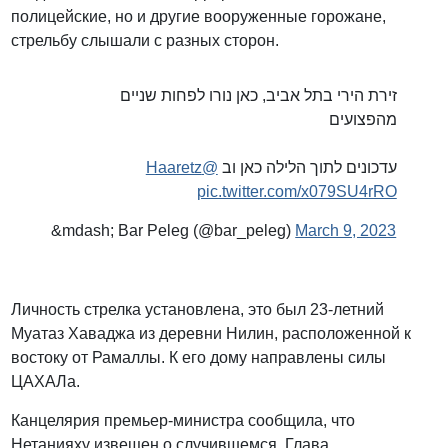
полицейские, но и другие вооруженные горожане,
стрельбу слышали с разных сторон.
זירת הירי בתל אביב, כאן נורו לפחות שניים
מהפצועים
@Haaretz
עדכונים לתוך הלילה כאן וב
pic.twitter.com/x079SU4rRO
&mdash; Bar Peleg (@bar_peleg)
March 9, 2023
Личность стрелка установлена, это был 23-летний
Муатаз Хаваджа из деревни Нилин, расположенной к
востоку от Рамаллы. К его дому направлены силы
ЦАХАЛа.
Канцелярия премьер-министра сообщила, что
Нетанияху извещен о случившемся. Глава