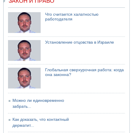
ЗАКОН И ПРАВО
05.08.2026 10:19
Хуситы сообщают об атаке по Саудовскому танкеру
05.08.2026 10:16
Что считается халатностью
Левые активисты пытались ворваться в офис
работодателя
"Религиозного сионизма"
Установление отцовства в Израиле
Глобальная сверхурочная работа: когда
она законна?
Можно ли единовременно
забрать...
Как доказать, что контактный
дерматит...