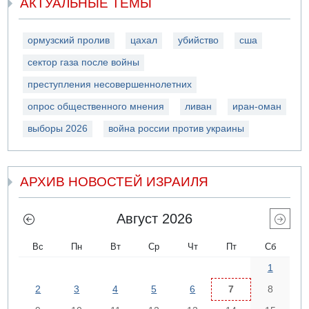
АКТУАЛЬНЫЕ ТЕМЫ
ормузский пролив
цахал
убийство
сша
сектор газа после войны
преступления несовершеннолетних
опрос общественного мнения
ливан
иран-оман
выборы 2026
война россии против украины
АРХИВ НОВОСТЕЙ ИЗРАИЛЯ
Август 2026
Вс
Пн
Вт
Ср
Чт
Пт
Сб
1
2
3
4
5
6
7
8