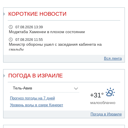
КОРОТКИЕ НОВОСТИ
07.08.2026 13:39
Моджтаба Хаменеи в плохом состоянии
07.08.2026 11:55
Министр обороны ушел с заседания кабинета на
свадьбу
07.08.2026 11:05
Вся лента
Саудовская Аравия опасается нападения хуситов и
иракских ополченцев
ПОГОДА В ИЗРАИЛЕ
07.08.2026 08:29
В Бат-Яме утонул мужчина
07.08.2026 08:29
Тель-Авив
Стрельба в школе Таиланда
+31°
Прогноз погоды на 7 дней
07.08.2026 06:47
малооблачно
Уровень воды в озере Кинерет
Недалеко от Бейт-Шемеша погиб велосипедист
07.08.2026 06:24
Погода в Израиле
Саудовская Аравия сообщает о нападении хуситов
06.08.2026 13:43