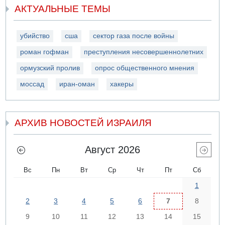
АКТУАЛЬНЫЕ ТЕМЫ
убийство
сша
сектор газа после войны
роман гофман
преступления несовершеннолетних
ормузский пролив
опрос общественного мнения
моссад
иран-оман
хакеры
АРХИВ НОВОСТЕЙ ИЗРАИЛЯ
Август 2026
Вс
Пн
Вт
Ср
Чт
Пт
Сб
1
2
3
4
5
6
7
8
9
10
11
12
13
14
15