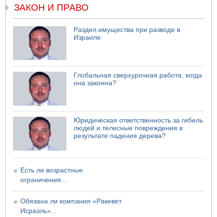
четверг о создании новой политической партии
ЗАКОН И ПРАВО
05.08.2026 13:49
На севере Израиля на берег выбросило тело
Раздел имущества при разводе в
Израиле
05.08.2026 13:32
В России горят новые склады
Глобальная сверхурочная работа: когда
она законна?
Юридическая ответственность за гибель
людей и телесные повреждения в
результате падения дерева?
Есть ли возрастные
ограничения...
Обязана ли компания «Ракевет
Исраэль»...