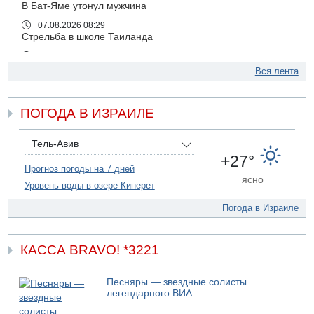
В Бат-Яме утонул мужчина
07.08.2026 08:29
Стрельба в школе Таиланда
07.08.2026 06:47
Недалеко от Бейт-Шемеша погиб велосипедист
Вся лента
07.08.2026 06:24
Саудовская Аравия сообщает о нападении хуситов
ПОГОДА В ИЗРАИЛЕ
06.08.2026 13:43
И еще иранские агенты
Тель-Авив
06.08.2026 13:13
+27°
Арестованы двое подозреваемых в стрельбе по
Прогноз погоды на 7 дней
электрической компании
ясно
Уровень воды в озере Кинерет
06.08.2026 13:07
Возле Кирьят-Арбы пожар на местности
Погода в Израиле
06.08.2026 12:06
США не будут давить на Израиль в вопросе Ливана
КАССА BRAVO! *3221
06.08.2026 11:41
Трое подростков ограбили сексшоп в Холоне
Песняры — звездные солисты
06.08.2026 08:45
легендарного ВИА
Взрыв в Северном Тель-Авиве